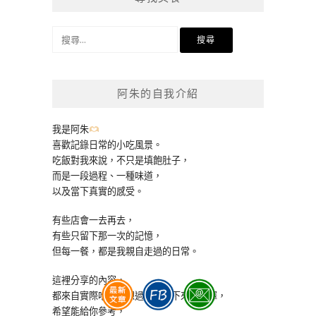
搜
尋
關
鍵
阿朱的自我介紹
字:
我是阿朱
喜歡記錄日常的小吃風景。
吃飯對我來說，不只是填飽肚子，
而是一段過程、一種味道，
以及當下真實的感受。
有些店會一去再去，
有些只留下那一次的記憶，
但每一餐，都是我親自走過的日常。
這裡分享的內容，
都來自實際吃過、想過、再寫下來的選擇，
希望能給你參考，