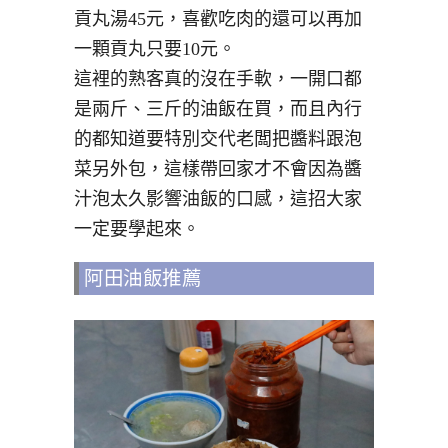
貢丸湯45元，喜歡吃肉的還可以再加
一顆貢丸只要10元。
這裡的熟客真的沒在手軟，一開口都
是兩斤、三斤的油飯在買，而且內行
的都知道要特別交代老闆把醬料跟泡
菜另外包，這樣帶回家才不會因為醬
汁泡太久影響油飯的口感，這招大家
一定要學起來。
阿田油飯推薦