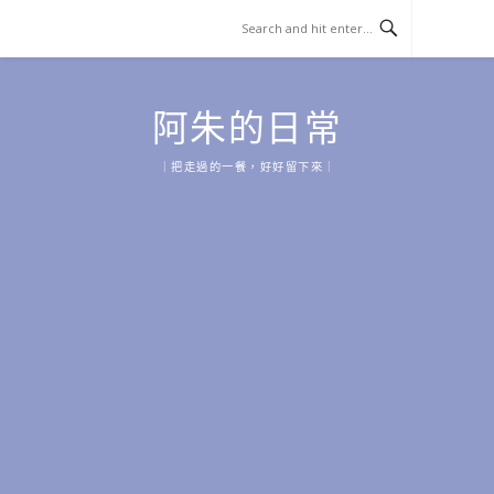
Skip
to
content
阿朱的日常
｜把走過的一餐，好好留下來｜