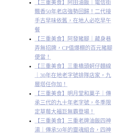
【三重美食】阿田油飯｜電信街
飄香50年老店強勢回歸！二代接
手古早味依舊，在地人必吃早午
餐
【三重美食】阿發豬腳｜藏身巷
弄無招牌，CP值爆棚的百元豬腳
便當！
【三重美食】三重橋頭蚵仔麵線
｜30年在地老字號排隊店家，九
層塔任你加！
【三重美食】明月堂和菓子｜傳
承三代的九十年老字號，冬季限
定草莓大福巨無霸登場！
【三重美食】三重老牌油飯四神
湯｜傳承50年的靈魂組合，四神