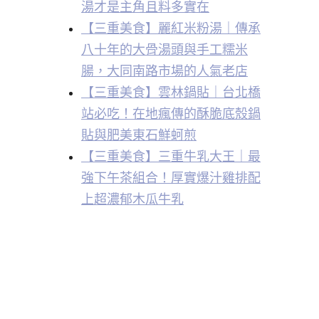
湯才是主角且料多實在
【三重美食】麗紅米粉湯｜傳承
八十年的大骨湯頭與手工糯米
腸，大同南路市場的人氣老店
【三重美食】雲林鍋貼｜台北橋
站必吃！在地瘋傳的酥脆底殼鍋
貼與肥美東石鮮蚵煎
【三重美食】三重牛乳大王｜最
強下午茶組合！厚實爆汁雞排配
上超濃郁木瓜牛乳