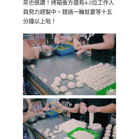
茶也很讚！烤箱後方還有4-5位工作人
員努力趕製中。錯過一輪就要等十五
分鐘以上啦！