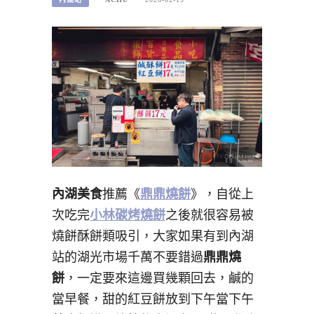
內湖美食
推薦《
鼎鼎燒餅
》，自從上
次吃完
小林碳烤燒餅
之後就很容易被
燒餅酥餅類吸引，大家如果有到內湖
站的湖光市場千萬不要錯過
鼎鼎燒
餅
，一定要來這邊買幾顆回去，鹹的
當早餐，甜的紅豆餅放到下午當下午