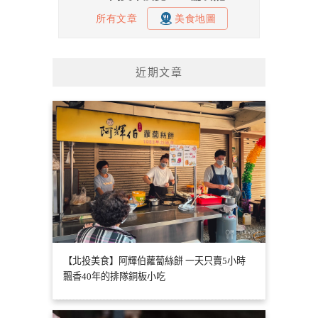
近期文章
【北投美食】阿輝伯蘿蔔絲餅 一天只賣5小時
飄香40年的排隊銅板小吃