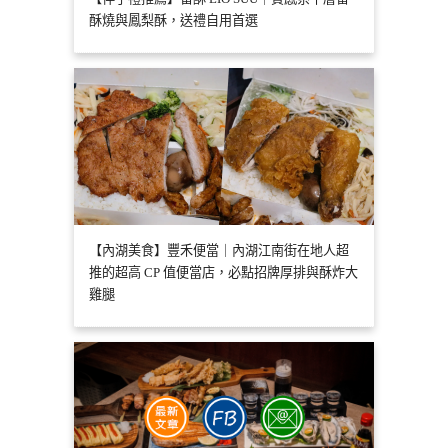
酥燒與鳳梨酥，送禮自用首選
【內湖美食】豐禾便當｜內湖江南街在地人超
推的超高 CP 值便當店，必點招牌厚排與酥炸大
雞腿