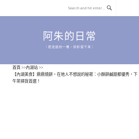
Skip
to
content
阿朱的日常
｜把走過的一餐，好好留下來｜
首頁
>>
內湖站
>>
【內湖美食】鼎鼎燒餅，在地人不想說的秘密：小酥餅鹹甜都優秀，下
午茶掃貨首選！