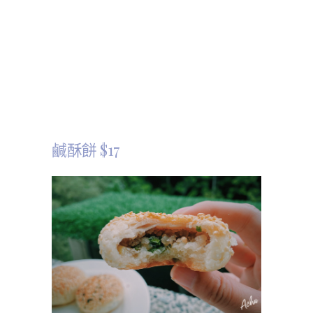
鹹酥餅 $17