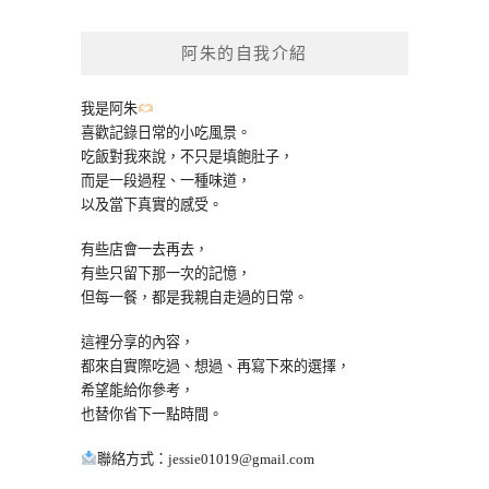
關
鍵
阿朱的自我介紹
字:
我是阿朱
喜歡記錄日常的小吃風景。
吃飯對我來說，不只是填飽肚子，
而是一段過程、一種味道，
以及當下真實的感受。
有些店會一去再去，
有些只留下那一次的記憶，
但每一餐，都是我親自走過的日常。
這裡分享的內容，
都來自實際吃過、想過、再寫下來的選擇，
希望能給你參考，
也替你省下一點時間。
聯絡方式：
jessie01019@gmail.com