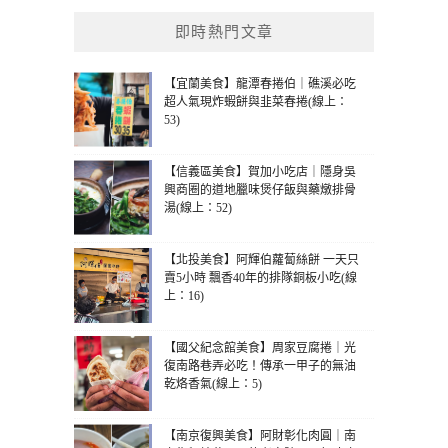
即時熱門文章
【宜蘭美食】龍潭春捲伯｜礁溪必吃
超人氣現炸蝦餅與韭菜春捲(線上：
53)
【信義區美食】賀加小吃店｜隱身吳
興商圈的道地臘味煲仔飯與藥燉排骨
湯(線上：52)
【北投美食】阿輝伯蘿蔔絲餅 一天只
賣5小時 飄香40年的排隊銅板小吃(線
上：16)
【國父紀念館美食】周家豆腐捲｜光
復南路巷弄必吃！傳承一甲子的無油
乾烙香氣(線上：5)
【南京復興美食】阿財彰化肉圓｜南