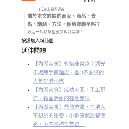
vote)
1位網友投票評論
關於本文評論的商家、商品、景
點、議題、方法，你給幾顆星呢？
歡迎一起點擊星號參與評論唷！
按讚加入粉絲團
延伸閱讀
【內湖美食】乾烙韭菜盒｜湖光
市場旁手擀麵皮、香Q不油膩的
人氣排隊小吃
【內湖美食】成功肉圓：手工現
炸、筍香清甜的在地美味
【內湖美食】鼎鼎燒餅，在地人
不想說的秘密：小酥餅鹹甜都優
秀，下午茶掃貨首選！