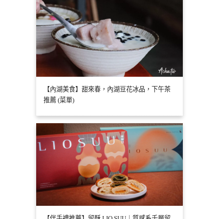
【內湖美食】甜來春，內湖豆花冰品，下午茶
推薦 (菜單)
【伴手禮推薦】留酥 LIO SUU｜質感系千層留