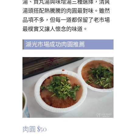
湯、貢丸湯與味增湯三種選擇，清爽
湯頭搭配熱騰騰的肉圓最對味。雖然
品項不多，但每一道都保留了老市場
最樸實又讓人懷念的味道。
湖光市場成功肉圓推薦
肉圓 $50