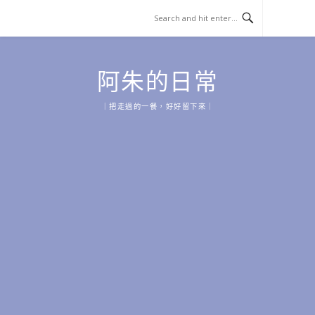
Skip
to
content
阿朱的日常
｜把走過的一餐，好好留下來｜