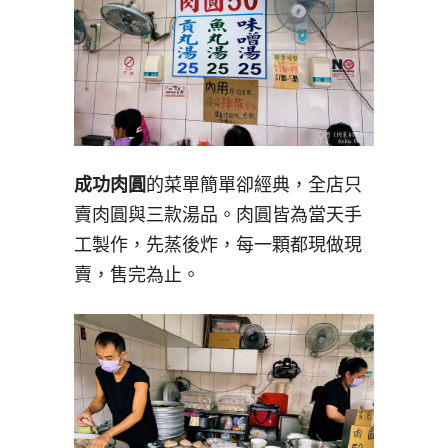
成功肉圓
的菜單簡單卻經典，全店只
賣肉圓與三款湯品。肉圓皆為當天手
工製作，先蒸後炸，每一顆都現做現
賣，售完為止。