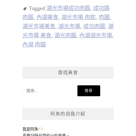
Tagged
湖光市場成功肉圓
,
成功路
肉圓
,
內湖美食
,
湖光市場 肉粽
,
肉圓
,
湖光市場美食
,
湖光市場
,
成功肉圓
,
湖
光市場 美食
,
湖光肉圓
,
內湖湖光市場
,
內湖 肉圓
尋找美食
搜
尋
關
鍵
阿朱的自我介紹
字:
我是阿朱
喜歡記錄日常的小吃風景。