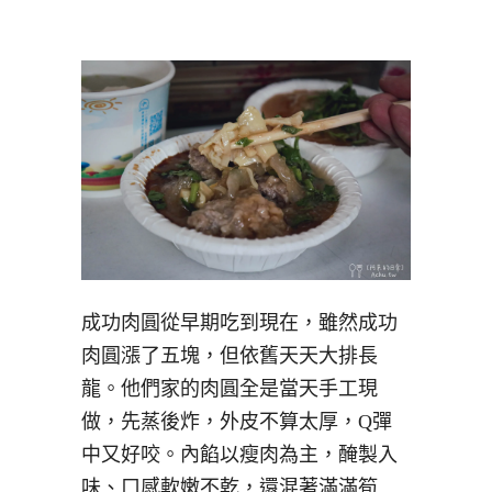
成功肉圓從早期吃到現在，雖然成功
肉圓漲了五塊，但依舊天天大排長
龍。他們家的肉圓全是當天手工現
做，先蒸後炸，外皮不算太厚，Q彈
中又好咬。內餡以瘦肉為主，醃製入
味、口感軟嫩不乾，還混著滿滿筍