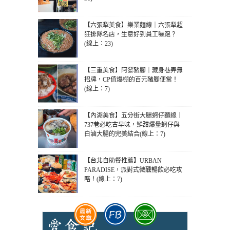
【六張犁美食】樂業麵線｜六張犁超
狂排隊名店，生意好到員工嚇跑？
(線上：23)
【三重美食】阿發豬腳｜藏身巷弄無
招牌，CP值爆棚的百元豬腳便當！
(線上：7)
【內湖美食】五分街大腸蚵仔麵線｜
737巷必吃古早味，鮮甜爆量蚵仔與
白滷大腸的完美結合(線上：7)
【台北自助餐推薦】URBAN
PARADISE，派對式微醺暢飲必吃攻
略！(線上：7)