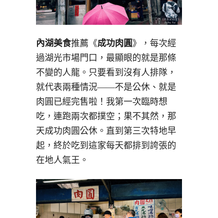
內湖美食
推薦《
成功肉圓
》，每次經
過湖光市場門口，最顯眼的就是那條
不變的人龍。只要看到沒有人排隊，
就代表兩種情況——不是公休、就是
肉圓已經完售啦！我第一次臨時想
吃，連跑兩次都撲空；果不其然，那
天成功肉圓公休。直到第三次特地早
起，終於吃到這家每天都排到誇張的
在地人氣王。