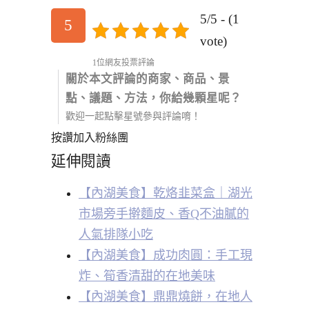
5/5 - (1
5
vote)
1位網友投票評論
關於本文評論的商家、商品、景
點、議題、方法，你給幾顆星呢？
歡迎一起點擊星號參與評論唷！
按讚加入粉絲團
延伸閱讀
【內湖美食】乾烙韭菜盒｜湖光
市場旁手擀麵皮、香Q不油膩的
人氣排隊小吃
【內湖美食】成功肉圓：手工現
炸、筍香清甜的在地美味
【內湖美食】鼎鼎燒餅，在地人