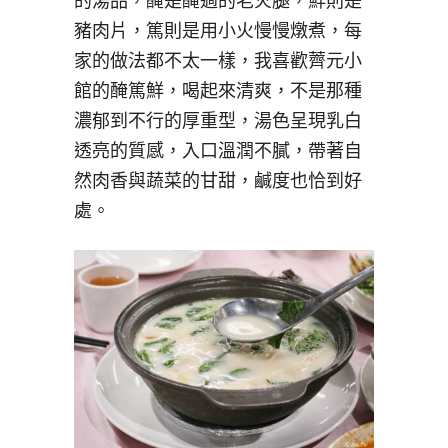
的湯品，醃是醃過的老火腿，鮮則是
豬肉片，篤則是用小火慢慢燉煮，每
家的做法都不太一樣，我喜歡薺元小
館的醃篤鮮，喝起來清爽，不是那種
濃郁到不行的厚重型，湯色呈現乳白
透亮的質感，入口溫潤不膩，帶著自
然肉香與蔬菜的甘甜，鹹度也恰到好
處。