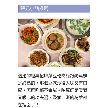
薺元小館推薦
這邊的經典招牌菜豆乾肉絲跟醃篤鮮
是必點的，那個豆乾炒得入味又有口
感，怎麼吃都不會膩。醃篤鮮是暖胃
又暖心的功夫湯，整個江浙的精華都
在裡面了！