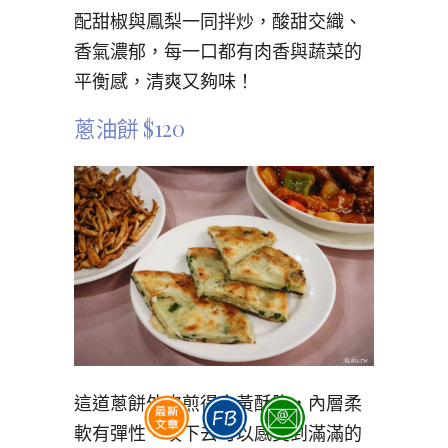
配甜椒與鳳梨一同拌炒，酸甜交織、
香氣濃郁，每一口都有肉香與蔬菜的
平衡感，清爽又夠味！
蔥油餅 $120
這道蔥餅外皮煎得金黃酥脆，內層柔
軟有彈性，咬下去可以感受到滿滿的