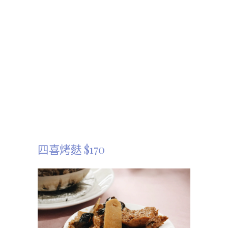
四喜烤麩 $170