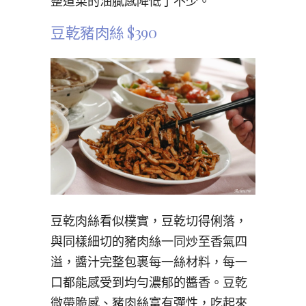
整道菜的油膩感降低了不少。
豆乾豬肉絲 $390
豆乾肉絲看似樸實，豆乾切得俐落，
與同樣細切的豬肉絲一同炒至香氣四
溢，醬汁完整包裹每一絲材料，每一
口都能感受到均勻濃郁的醬香。豆乾
微帶脆感、豬肉絲富有彈性，吃起來