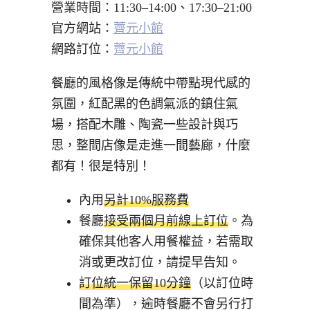
營業時間：11:30–14:00、17:30–21:00
官方網站：
薺元小館
網路訂位：
薺元小館
餐廳的風格像是傳統中帶點現代感的
氛圍，紅配黑的色調氣派的鎮住氣
場，搭配木雕、陶瓷一些設計與巧
思，整間店像是走進一間藝廊，什麼
都有！很是特別！
內用
另計10%服務費
餐廳
接受兩個月前線上訂位
。為
確保其他客人用餐權益，若需取
消或更改訂位，請提早告知。
訂位統一保留10分鐘
（以訂位時
間為準），逾時餐廳不會另行打