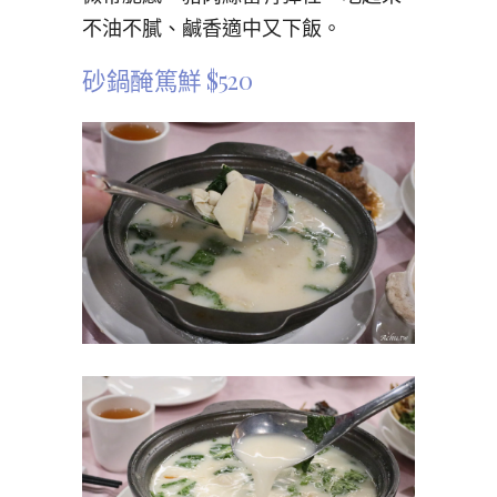
不油不膩、鹹香適中又下飯。
砂鍋醃篤鮮 $520