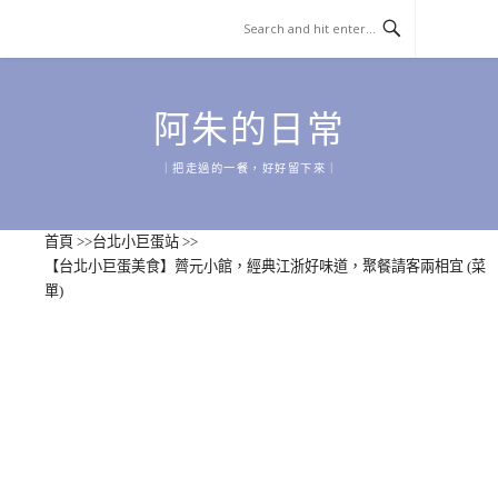
Skip
to
content
阿朱的日常
｜把走過的一餐，好好留下來｜
首頁
>>
台北小巨蛋站
>>
【台北小巨蛋美食】薺元小館，經典江浙好味道，聚餐請客兩相宜 (菜
單)