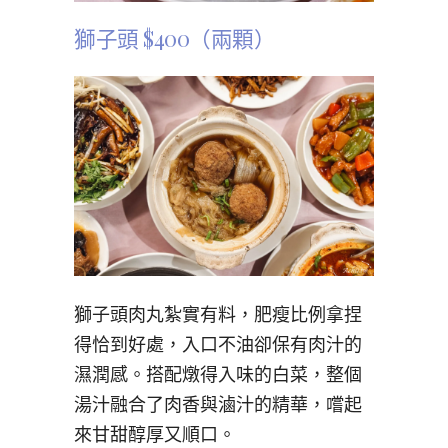
獅子頭 $400（兩顆）
獅子頭肉丸紮實有料，肥瘦比例拿捏
得恰到好處，入口不油卻保有肉汁的
濕潤感。搭配燉得入味的白菜，整個
湯汁融合了肉香與滷汁的精華，嚐起
來甘甜醇厚又順口。