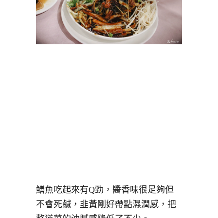
鱔魚吃起來有Q勁，醬香味很足夠但
不會死鹹，韭黃剛好帶點濕潤感，把