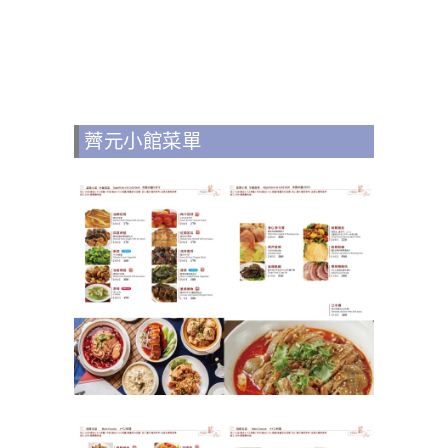
薺元小館菜單