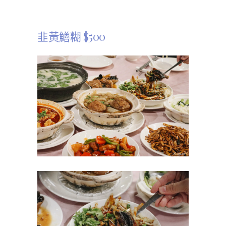
韭黃鱔糊 $500