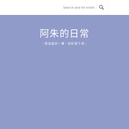
Skip
to
content
阿朱的日常
｜把走過的一餐，好好留下來｜