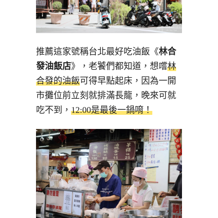
推薦這家號稱台北最好吃油飯《
林合
發油飯店
》，老饕們都知道，想嚐
林
合發的油飯
可得早點起床，因為一開
市攤位前立刻就排滿長龍，晚來可就
吃不到，
12:00是最後一鍋唷！