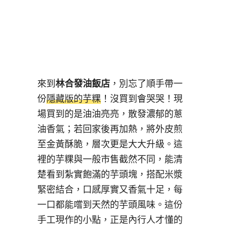
來到
林合發油飯店
，別忘了順手帶一
份
隱藏版的芋粿
！沒買到會哭哭！現
場買到的是油油亮亮，散發濃郁的蔥
油香氣；若回家後再加熱，將外皮煎
至金黃酥脆，層次更是大大升級。這
裡的芋粿與一般市售截然不同，能清
楚看到紮實飽滿的芋頭塊，搭配米漿
緊密結合，口感厚實又香氣十足，每
一口都能嚐到天然的芋頭風味。這份
手工現作的小點，正是內行人才懂的