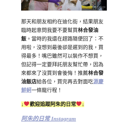
那天和朋友相約在迪化街，結果朋友
臨時起意問我要不要幫買
林合發油
飯
。當時的我還在趕路隨便回了：不
用啦，沒想到最後卻是遲到的我，買
得最多！嘴巴雖然可以裝作不想買，
但記得一定要拜託朋友幫忙帶，因為
來都來了沒買到會後悔！推薦
林合發
油飯店
給各位，買完再去對面吃
源慶
鮮蚵
一條龍行程！
↓
歡迎追蹤阿朱的日常
↓
阿朱的日常 Instagram