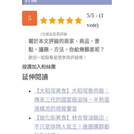
5/5 - (1
5
vote)
1位網友投票評論
關於本文評論的商家、商品、景
點、議題、方法，你給幾顆星呢？
歡迎一起點擊星號參與評論唷！
按讚加入粉絲團
延伸閱讀
【大稻埕美食】大稻埕魯肉飯｜
傳承三代的國宴級滋味，半熟蛋
液橫流的視覺饗宴
【迪化街美食】林合發油飯店，
不只是排隊人氣王！連團購群都