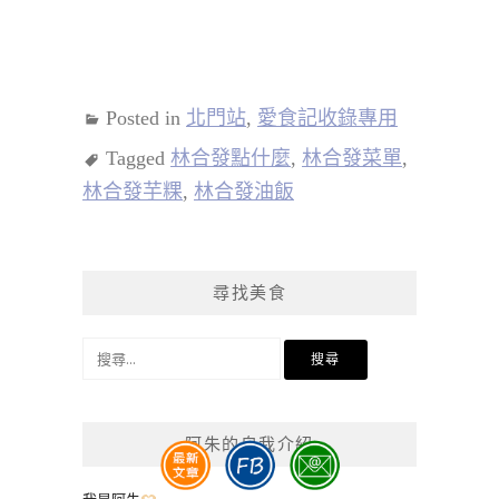
Posted in
北門站
,
愛食記收錄專用
Tagged
林合發點什麼
,
林合發菜單
,
林合發芋粿
,
林合發油飯
尋找美食
搜
尋
關
鍵
阿朱的自我介紹
字: