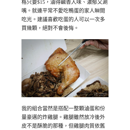
格只要$15，滷得鹹香入味、濃郁又涮
嘴。就連平常不愛吃鴨蛋的家人瞬間
吃光。建議喜歡吃蛋的人可以一次多
買幾顆，絕對不會後悔。
我的組合當然是搭配一整顆滷蛋和份
量豪邁的炸雞腿。雞腿雖然放冷後外
皮不是酥脆的那種，但雞腿肉質依舊