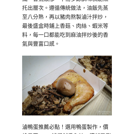
托出層次。遵循傳統做法，油飯先蒸
至八分熟，再以豬肉熬製滷汁拌炒，
最後盛盒時鋪上香菇、肉絲、蝦米等
料，每一口都能吃到麻油拌炒後的香
氣與豐富口感。
滷鴨蛋推薦必點！選用鴨蛋製作，價