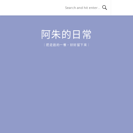
Skip
to
content
阿朱的日常
｜把走過的一餐，好好留下來｜