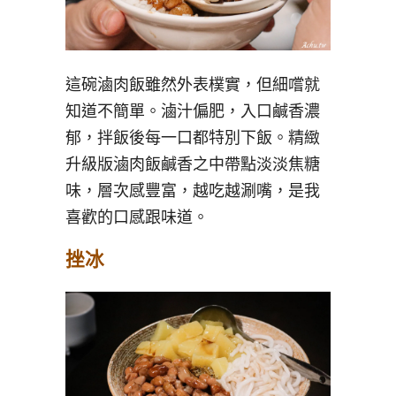
這碗滷肉飯雖然外表樸實，但細嚐就
知道不簡單。滷汁偏肥，入口鹹香濃
郁，拌飯後每一口都特別下飯。精緻
升級版滷肉飯鹹香之中帶點淡淡焦糖
味，層次感豐富，越吃越涮嘴，是我
喜歡的口感跟味道。
挫冰