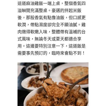
這道麻油雞飯一端上桌，整個香氣四
溢瞬間充滿整桌。豪邁的拌起米飯
後，那股香氣有點像油飯，但口感更
軟潤，帶點濕度卻完全不顯油膩。雞
肉燉得軟嫩入味，整體帶有溫補的台
式風味，無論冬天或夏天都適合享
用。這邊要特別注意一下，這道飯是
需要事先預訂的，臨時來會點不到！