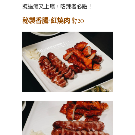
既過癮又上癮，嗜辣者必點！
秘製香腸/紅燒肉
$720