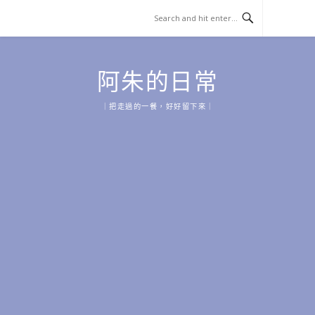
Skip
to
content
阿朱的日常
｜把走過的一餐，好好留下來｜