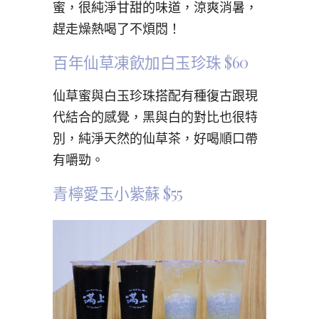
蜜，很純淨甘甜的味道，涼爽消暑，
趕走燥熱喝了不煩悶！
百年仙草凍飲加白玉珍珠 $60
仙草蜜與白玉珍珠搭配有種復古跟現
代結合的感覺，黑與白的對比也很特
別，純淨天然的仙草茶，好喝順口帶
有嚼勁。
青檸愛玉小紫蘇 $55