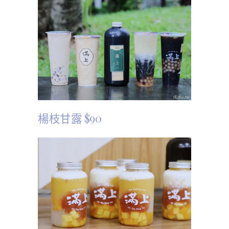
楊枝甘露 $90