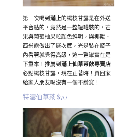
第一次喝到
滿上
的楊枝甘露是在外送
平台點的，竟然是一整罐罐裝的，芒
果與葡萄柚果粒顏色鮮明，與椰漿、
西米露做出了層次感，光是裝在瓶子
內看著就覺得高級，這一整罐實在是
下重本！推薦到
滿上仙草茶飲專賣店
必點楊枝甘露，現在正著時！買回家
給家人朋友喝沒有一個不讚賞！
特濃仙草茶 $70