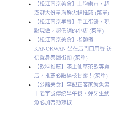
【松江南京美食】土狗樂市，超
澎湃大份量海鮮火鍋推薦 (菜單)
【松江南京早餐】手工蛋餅，現
點現做，超低調的小店 (菜單)
【松江南京美食】老麵攤
KANOKWAN 坐在店門口用餐 彷
彿置身泰國街頭 (菜單)
【飲料推薦】滿上仙草茶飲專賣
店，推薦必點楊枝甘露！(菜單)
【公館美食】李記正客家魷魚羹
｜老字號傳統早午餐，彈牙生魷
魚必加帶勁辣椒