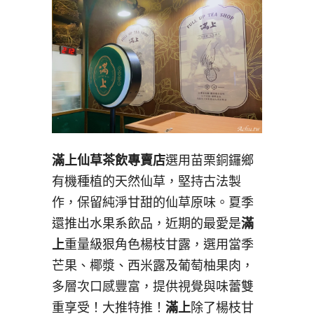
滿上仙草茶飲專賣店
選用苗栗銅鑼鄉
有機種植的天然仙草，堅持古法製
作，保留純淨甘甜的仙草原味。夏季
還推出水果系飲品，近期的最愛是
滿
上
重量級狠角色楊枝甘露，選用當季
芒果、椰漿、西米露及葡萄柚果肉，
多層次口感豐富，提供視覺與味蕾雙
重享受！大推特推！
滿上
除了楊枝甘