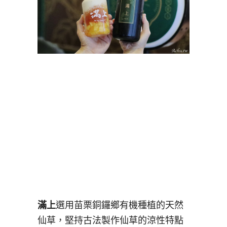
滿上
選用苗栗銅鑼鄉有機種植的天然
仙草，堅持古法製作仙草的涼性特點