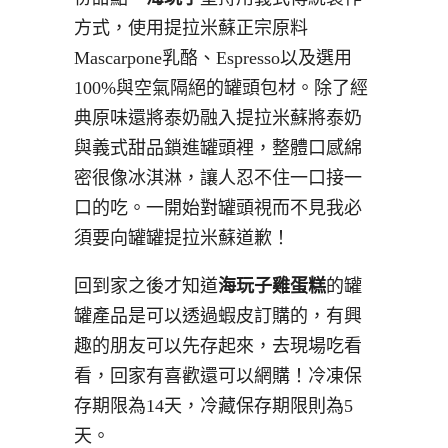
方式，使用提拉米蘇正宗原料
Mascarpone乳酪、Espresso以及選用
100%與空氣隔絕的罐頭包材。除了經
典原味還將泰奶融入提拉米蘇將泰奶
與義式甜品鎖進罐頭裡，整體口感綿
密很像冰淇淋，讓人忍不住一口接一
口的吃。一開始對罐頭視而不見我必
須要向罐罐提拉米蘇道歉！
回到家之後才知道
海玩子雞蛋糕
的罐
罐產品是可以透過蝦皮訂購的，有興
趣的朋友可以先存起來，去現場吃看
看，回家有喜歡還可以網購！冷凍保
存期限為14天，冷藏保存期限則為5
天。