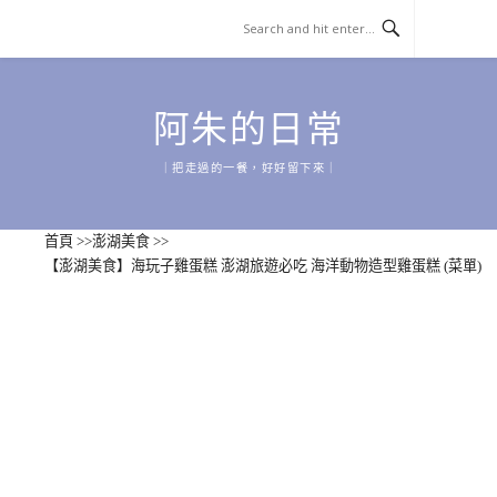
Skip
to
content
阿朱的日常
｜把走過的一餐，好好留下來｜
首頁
>>
澎湖美食
>>
【澎湖美食】海玩子雞蛋糕 澎湖旅遊必吃 海洋動物造型雞蛋糕 (菜單)