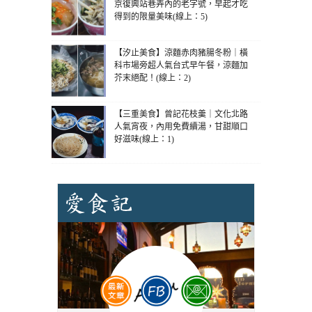
京復興站巷弄內的老字號，早起才吃
得到的限量美味(線上：5)
【汐止美食】涼麵赤肉豬腸冬粉｜橫
科市場旁超人氣台式早午餐，涼麵加
芥末絕配！(線上：2)
【三重美食】曾記花枝羹｜文化北路
人氣宵夜，內用免費續湯，甘甜順口
好滋味(線上：1)