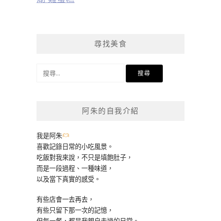
尋找美食
搜
尋
關
鍵
阿朱的自我介紹
字:
我是阿朱
喜歡記錄日常的小吃風景。
吃飯對我來說，不只是填飽肚子，
而是一段過程、一種味道，
以及當下真實的感受。
有些店會一去再去，
有些只留下那一次的記憶，