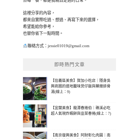
但每一餐，都是我親自走過的日常。
這裡分享的內容，
都來自實際吃過、想過、再寫下來的選擇，
希望能給你參考，
也替你省下一點時間。
聯絡方式：
jessie01019@gmail.com
即時熱門文章
【信義區美食】賀加小吃店｜隱身吳
興商圈的道地臘味煲仔飯與藥燉排骨
湯(線上：9)
【宜蘭美食】龍潭春捲伯｜礁溪必吃
超人氣現炸蝦餅與韭菜春捲(線上：7)
【南京復興美食】阿財彰化肉圓｜南