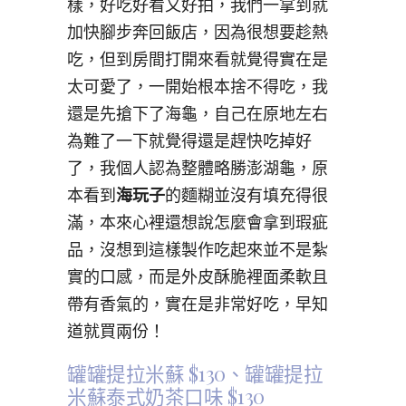
樣，好吃好看又好拍，我們一拿到就
加快腳步奔回飯店，因為很想要趁熱
吃，但到房間打開來看就覺得實在是
太可愛了，一開始根本捨不得吃，我
還是先搶下了海龜，自己在原地左右
為難了一下就覺得還是趕快吃掉好
了，我個人認為整體略勝澎湖龜，原
本看到
海玩子
的麵糊並沒有填充得很
滿，本來心裡還想說怎麼會拿到瑕疵
品，沒想到這樣製作吃起來並不是紮
實的口感，而是外皮酥脆裡面柔軟且
帶有香氣的，實在是非常好吃，早知
道就買兩份！
罐罐提拉米蘇 $130、
罐罐提拉
米蘇泰式奶茶口味 $130