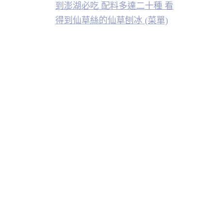
到澎湖必吃 配料多達二十種 看
得到仙草絲的仙草刨冰 (菜單)