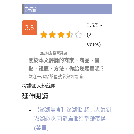
評論
3.5/5 -
3.5
(2
votes)
2位網友投票評論
關於本文評論的商家、商品、景
點、議題、方法，你給幾顆星呢？
歡迎一起點擊星號參與評論唷！
按讚加入粉絲團
延伸閱讀
【澎湖美食】澎湖龜 超高人氣到
澎湖必吃 可愛烏龜造型雞蛋糕
(菜單)