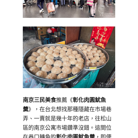
南京三民美食
推薦《
彰化肉圓魷魚
羹
》，在台北想找那種隱藏在市場巷
弄、一賣就是幾十年的老店，往松山
區的南京公寓市場鑽準沒錯。這間位
在巷口轉角的
彰化肉圓魷魚羹
，即便