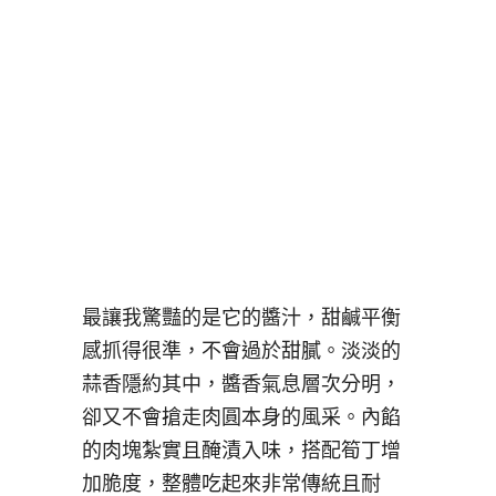
最讓我驚豔的是它的醬汁，甜鹹平衡
感抓得很準，不會過於甜膩。淡淡的
蒜香隱約其中，醬香氣息層次分明，
卻又不會搶走肉圓本身的風采。內餡
的肉塊紮實且醃漬入味，搭配筍丁增
加脆度，整體吃起來非常傳統且耐