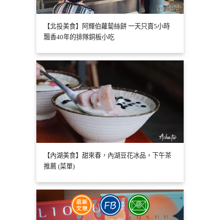
【北投美食】阿輝伯蘿蔔絲餅 一天只賣5小時
飄香40年的排隊銅板小吃
【內湖美食】甜來春，內湖豆花冰品，下午茶
推薦 (菜單)