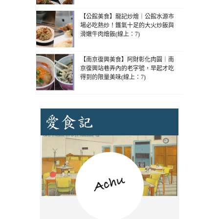
【公館美食】龍記炒燴｜公館水源市
場必吃熱炒！鑊氣十足的大火炒飯與
滑嫩牛肉燴飯(線上：7)
【南京復興美食】阿財彰化肉圓｜南
京復興站巷弄內的老字號，早起才吃
得到的限量美味(線上：7)