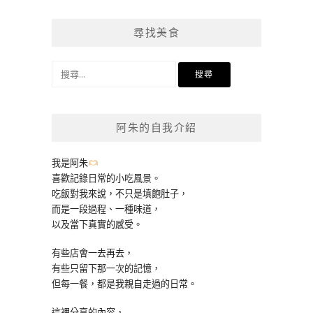
尋找美食
搜
尋
關
鍵
阿朱的自我介紹
字:
我是阿朱
喜歡記錄日常的小吃風景。
吃飯對我來說，不只是填飽肚子，
而是一段過程、一種味道，
以及當下真實的感受。
有些店會一去再去，
有些只留下那一次的記憶，
但每一餐，都是我親自走過的日常。
這裡分享的內容，