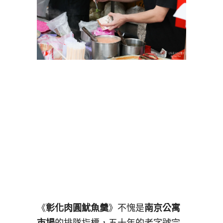
《
彰化肉圓魷魚羹
》不愧是
南京公寓