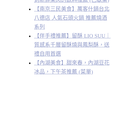
到新鮮果肉的飲料推薦 (已歇業)
【南京三民美食】萬客什鍋台北
八德店 人氣石頭火鍋 推薦燒酒
系列
【伴手禮推薦】留酥 LIO SUU｜
質感系千層留酥燒與鳳梨酥，送
禮自用首選
【內湖美食】甜來春，內湖豆花
冰品，下午茶推薦 (菜單)