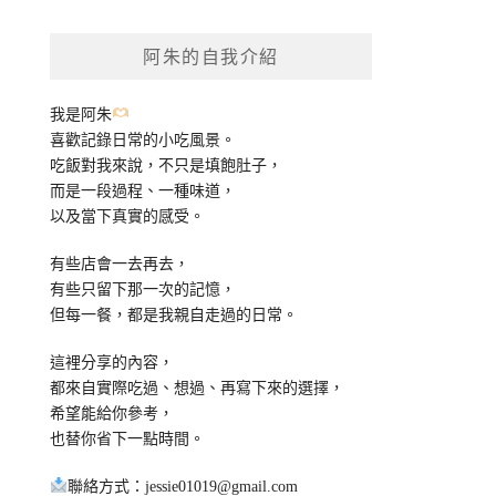
關
鍵
阿朱的自我介紹
字:
我是阿朱
喜歡記錄日常的小吃風景。
吃飯對我來說，不只是填飽肚子，
而是一段過程、一種味道，
以及當下真實的感受。
有些店會一去再去，
有些只留下那一次的記憶，
但每一餐，都是我親自走過的日常。
這裡分享的內容，
都來自實際吃過、想過、再寫下來的選擇，
希望能給你參考，
也替你省下一點時間。
聯絡方式：
jessie01019@gmail.com