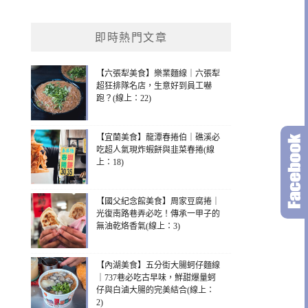
即時熱門文章
【六張犁美食】樂業麵線｜六張犁
超狂排隊名店，生意好到員工嚇
跑？(線上：22)
【宜蘭美食】龍潭春捲伯｜礁溪必
吃超人氣現炸蝦餅與韭菜春捲(線
上：18)
【國父紀念館美食】周家豆腐捲｜
光復南路巷弄必吃！傳承一甲子的
無油乾烙香氣(線上：3)
【內湖美食】五分街大腸蚵仔麵線
｜737巷必吃古早味，鮮甜爆量蚵
仔與白滷大腸的完美結合(線上：
2)