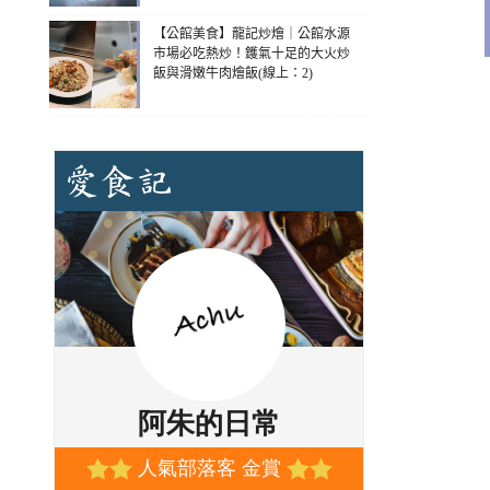
【公館美食】龍記炒燴｜公館水源
市場必吃熱炒！鑊氣十足的大火炒
飯與滑嫩牛肉燴飯(線上：2)