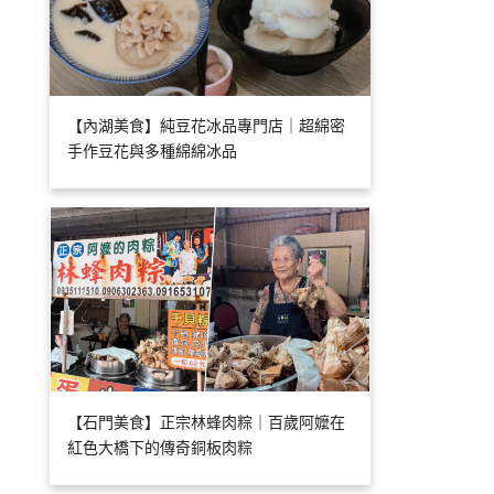
【內湖美食】純豆花冰品專門店｜超綿密
手作豆花與多種綿綿冰品
【石門美食】正宗林蜂肉粽｜百歲阿嬤在
紅色大橋下的傳奇銅板肉粽