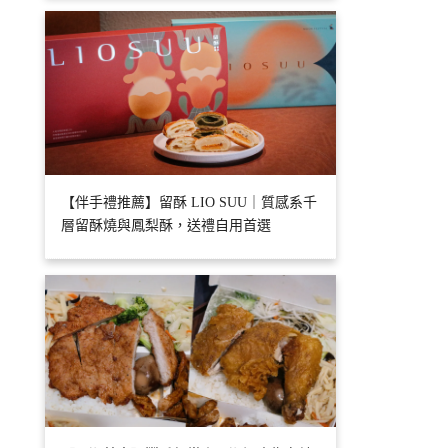
【伴手禮推薦】留酥 LIO SUU｜質感系千
層留酥燒與鳳梨酥，送禮自用首選