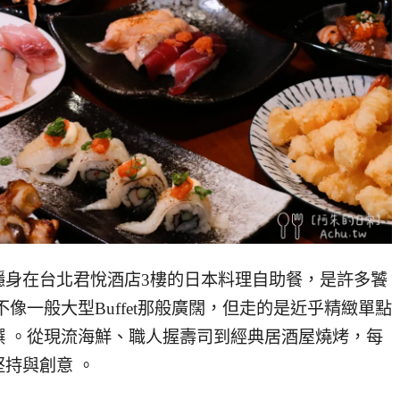
隱身在台北君悅酒店3樓的日本料理自助餐，是許多饕
像一般大型Buffet那般廣闊，但走的是近乎精緻單點
 。從現流海鮮、職人握壽司到經典居酒屋燒烤，每
持與創意 。