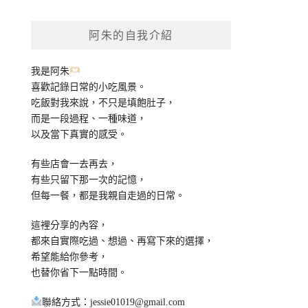
關
鍵
阿朱的自我介紹
字:
我是阿朱
喜歡記錄日常的小吃風景。
吃飯對我來說，不只是填飽肚子，
而是一段過程、一種味道，
以及當下真實的感受。
有些店會一去再去，
有些只留下那一次的記憶，
但每一餐，都是我親自走過的日常。
這裡分享的內容，
都來自實際吃過、想過、再寫下來的選擇，
希望能給你參考，
也替你省下一點時間。
聯絡方式：
jessie01019@gmail.com