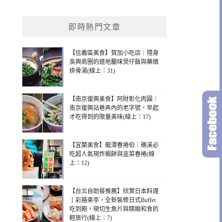
即時熱門文章
【信義區美食】賀加小吃店｜隱身
吳興商圈的道地臘味煲仔飯與藥燉
排骨湯(線上：31)
【南京復興美食】阿財彰化肉圓｜
南京復興站巷弄內的老字號，早起
才吃得到的限量美味(線上：17)
【宜蘭美食】龍潭春捲伯｜礁溪必
吃超人氣現炸蝦餅與韭菜春捲(線
上：12)
【台北自助餐推薦】欣葉日本料理
丨彩膳楽亭，全新裝修日式Buffet
吃到飽，現切生魚片與精緻和食的
輕旅行(線上：7)