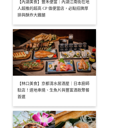
【內湖美食】豐禾便當｜內湖江南街在地
人超推的超高 CP 值便當店，必點招牌厚
排與酥炸大雞腿
【林口美食】京都清水居酒屋｜日本廚師
駐店！道地串燒、生魚片與豐富酒款聚餐
首選