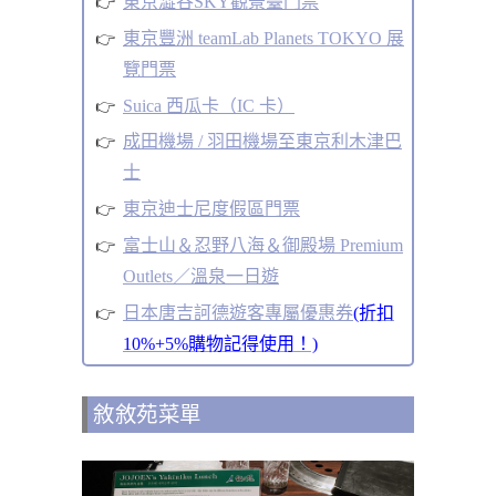
東京澀谷SKY觀景臺門票
東京豐洲 teamLab Planets TOKYO 展
覽門票
Suica 西瓜卡（IC 卡）
成田機場 / 羽田機場至東京利木津巴
士
東京迪士尼度假區門票
富士山＆忍野八海＆御殿場 Premium
Outlets／溫泉一日遊
日本唐吉訶德遊客專屬優惠券
(折扣
10%+5%購物記得使用！)
敘敘苑菜單