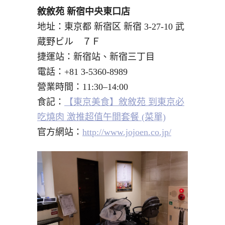
敘敘苑 新宿中央東口店
地址：東京都 新宿区 新宿 3-27-10 武
蔵野ビル ７Ｆ
捷運站：新宿站、新宿三丁目
電話：
+81 3-5360-8989
營業時間：11:30–14:00
食記：
【東京美食】敘敘苑 到東京必
吃燒肉 激推超值午間套餐 (菜單)
官方網站：
http://www.jojoen.co.jp/