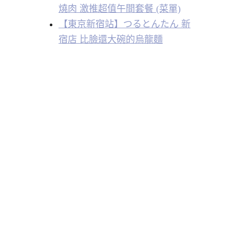
燒肉 激推超值午間套餐 (菜單)
【東京新宿站】つるとんたん 新
宿店 比臉還大碗的烏龍麵