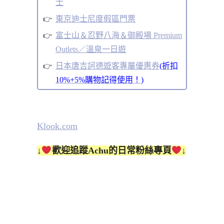
士
東京迪士尼度假區門票
富士山＆忍野八海＆御殿場 Premium
Outlets／溫泉一日遊
日本唐吉訶德遊客專屬優惠券
(折扣
10%+5%購物記得使用！)
Klook.com
↓
歡迎追蹤Achu的日常粉絲專頁
↓