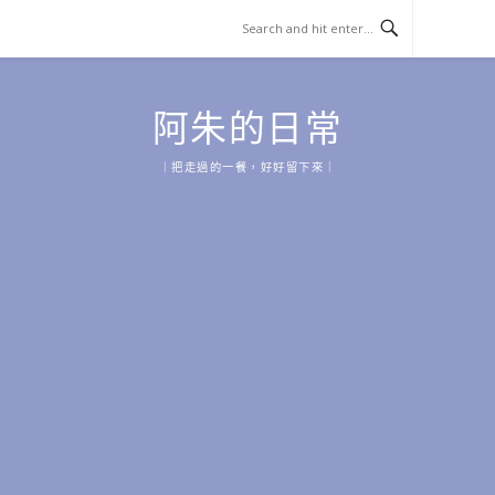
Skip
to
content
阿朱的日常
｜把走過的一餐，好好留下來｜