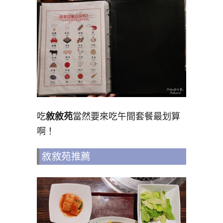
吃
敘敘苑
當然要來吃午間套餐最划算
啊！
敘敘苑推薦