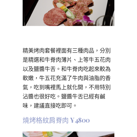
精美烤肉套餐裡面有三種肉品，分別
是精選和牛脊肉薄片、上等牛五花肉
以及鹽醬牛舌。和牛脊肉吃起來較為
軟嫩，牛五花充滿了牛肉與油脂的香
氣，吃到嘴裡馬上就化開，不用特別
沾醬也很好吃。鹽醬牛舌已經有鹹
味，建議直接吃即可。
燒烤格紋肩脊肉
¥4800