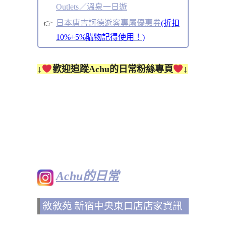
Outlets／溫泉一日遊
日本唐吉訶德遊客專屬優惠券
(折扣
10%+5%購物記得使用！)
↓
歡迎追蹤Achu的日常粉絲專頁
↓
Achu的日常
敘敘苑 新宿中央東口店店家資訊