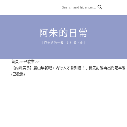
Skip
to
content
阿朱的日常
｜把走過的一餐，好好留下來｜
首頁
>>
已歇業
>>
【內湖美食】麗山早餐吧，內行人才會知道！手機先訂餐再出門吃早餐
(已歇業)