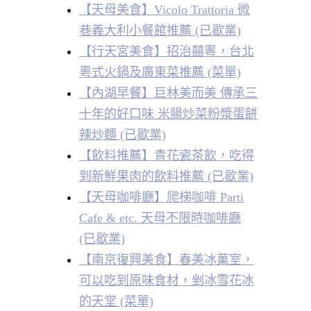
【天母美食】Vicolo Trattoria 微
巷義大利小餐館推薦 (已歇業)
【行天宮美食】招治囍粵，台北
粵式火鍋及廣東菜推薦 (菜單)
【內湖早餐】巨林美而美 傳承三
十年的好口味 米腸炒菜粉漿蛋餅
辣炒麵 (已歇業)
【飲料推薦】青花瓷茶飲，吃得
到新鮮果肉的飲料推薦 (已歇業)
【天母咖啡廳】爬梯咖啡 Parti
Cafe & etc. 天母不限時咖啡廳
(已歇業)
【南京復興美食】春美冰菓室，
可以吃到原味食材，剉冰雪花冰
的天堂 (菜單)