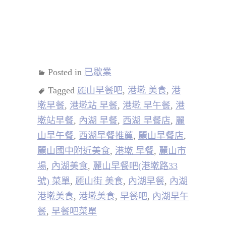
Posted in
已歇業
Tagged
麗山早餐吧
,
港墘 美食
,
港
墘早餐
,
港墘站 早餐
,
港墘 早午餐
,
港
墘站早餐
,
內湖 早餐
,
西湖 早餐店
,
麗
山早午餐
,
西湖早餐推薦
,
麗山早餐店
,
麗山國中附近美食
,
港墘 早餐
,
麗山市
場
,
內湖美食
,
麗山早餐吧(港墘路33
號) 菜單
,
麗山街 美食
,
內湖早餐
,
內湖
港墘美食
,
港墘美食
,
早餐吧
,
內湖早午
餐
,
早餐吧菜單