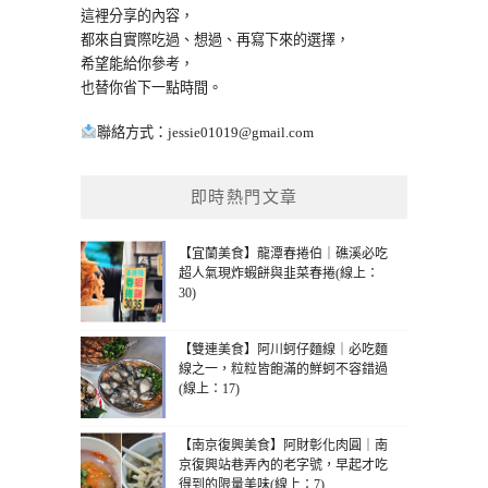
這裡分享的內容，
都來自實際吃過、想過、再寫下來的選擇，
希望能給你參考，
也替你省下一點時間。
聯絡方式：
jessie01019@gmail.com
即時熱門文章
【宜蘭美食】龍潭春捲伯｜礁溪必吃
超人氣現炸蝦餅與韭菜春捲(線上：
30)
【雙連美食】阿川蚵仔麵線｜必吃麵
線之一，粒粒皆飽滿的鮮蚵不容錯過
(線上：17)
【南京復興美食】阿財彰化肉圓｜南
京復興站巷弄內的老字號，早起才吃
得到的限量美味(線上：7)