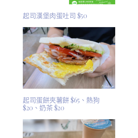
起司漢堡肉蛋吐司 $50
起司蛋餅夾薯餅 $65、
熱狗
$20、
奶茶 $20