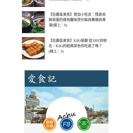
【信義區美食】賀加小吃店｜隱身吳
興商圈的道地臘味煲仔飯與藥燉排骨
湯(線上：6)
【信義區美食】KiKi餐廳 從1991到現
在，KiKi的經典菜色你吃過了嗎？
(線上：3)