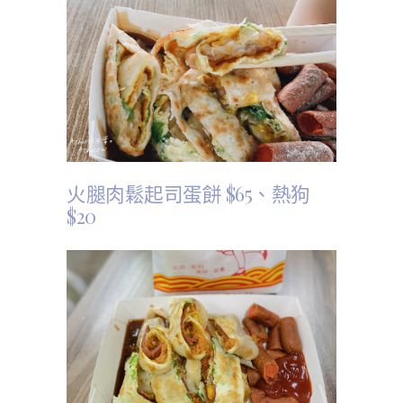
火腿肉鬆起司蛋餅 $65、
熱狗
$20