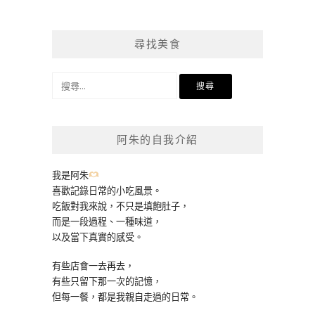
尋找美食
搜
尋
關
鍵
阿朱的自我介紹
字:
我是阿朱
喜歡記錄日常的小吃風景。
吃飯對我來說，不只是填飽肚子，
而是一段過程、一種味道，
以及當下真實的感受。
有些店會一去再去，
有些只留下那一次的記憶，
但每一餐，都是我親自走過的日常。