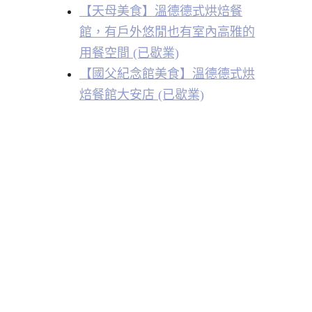
【天母美食】溫德德式烘焙餐
館，有戶外悠閒也有室內高雅的
用餐空間 (已歇業)
【國父紀念館美食】溫德德式烘
焙餐館大安店 (已歇業)