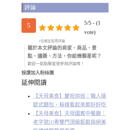
評論
5/5 - (1
5
vote)
1位網友投票評論
關於本文評論的商家、商品、景
點、議題、方法，你給幾顆星呢？
歡迎一起點擊星號參與評論唷！
按讚加入粉絲團
延伸閱讀
【天母美食】慶祝烘焙｜職人級
歐式麵包，每樣看起來都好好吃
【天母美食】天母國賓中餐廳｜
老字號川粵雙門頂級鉅獻與絕美