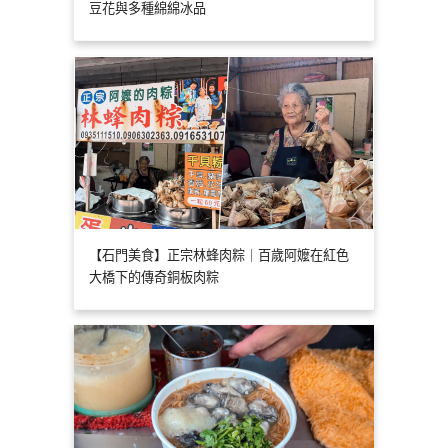
豆花與多種綿綿冰品
【石門美食】正宗林蜂肉粽｜百歲阿嬤在紅色
大橋下的傳奇銅板肉粽