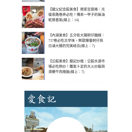
【國父紀念館美食】周家豆腐捲｜光
復南路巷弄必吃！傳承一甲子的無油
乾烙香氣(線上：14)
【內湖美食】五分街大腸蚵仔麵線｜
737巷必吃古早味，鮮甜爆量蚵仔與
白滷大腸的完美結合(線上：7)
【公館美食】龍記炒燴｜公館水源市
場必吃熱炒！鑊氣十足的大火炒飯與
滑嫩牛肉燴飯(線上：7)