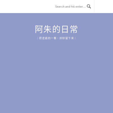
Skip
to
content
阿朱的日常
｜把走過的一餐，好好留下來｜