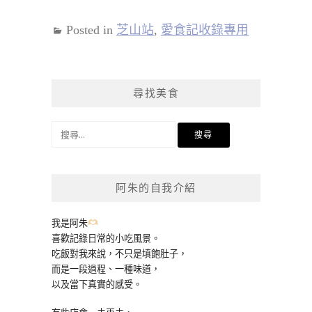
Posted in
芝山站
,
愛食記收錄專用
尋找美食
搜
尋
關
鍵
阿朱的自我介紹
字:
我是阿朱
喜歡記錄日常的小吃風景。
吃飯對我來說，不只是填飽肚子，
而是一段過程、一種味道，
以及當下真實的感受。