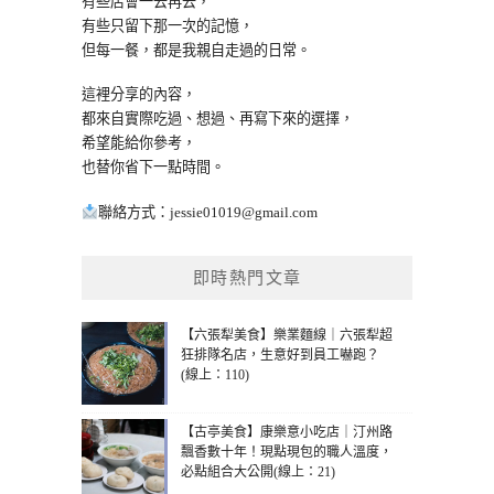
有些店會一去再去，
有些只留下那一次的記憶，
但每一餐，都是我親自走過的日常。
這裡分享的內容，
都來自實際吃過、想過、再寫下來的選擇，
希望能給你參考，
也替你省下一點時間。
聯絡方式：
jessie01019@gmail.com
即時熱門文章
【六張犁美食】樂業麵線｜六張犁超
狂排隊名店，生意好到員工嚇跑？
(線上：110)
【古亭美食】康樂意小吃店｜汀州路
飄香數十年！現點現包的職人溫度，
必點組合大公開(線上：21)