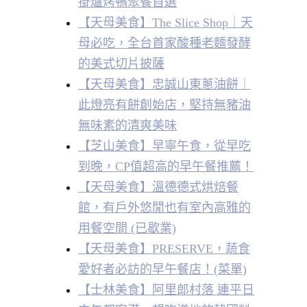
掛爐烤鴨聚餐首選
【天母美食】The Slice Shop｜天
母必吃，全台首家酸種老麵發酵
的美式切片披薩
【天母美食】忠誠山東蔥油餅｜
此燈亮有餅創始店，堅持無豬油
無味素的清爽美味
【芝山美食】早寧午食，從早吃
到晚，CP值超高的早午餐推薦！
【天母美食】溫德德式烘焙餐
館，有戶外悠閒也有室內高雅的
用餐空間 (已歇業)
【天母美食】PRESERVE，蔬食
愛好者必訪的早午餐店！(菜單)
【士林美食】阿里郎村落 連平日