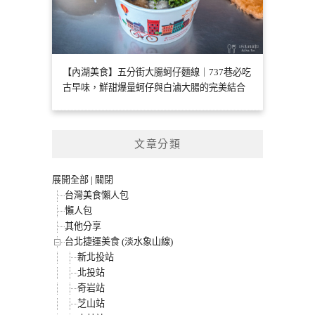
【內湖美食】五分街大腸蚵仔麵線｜737巷必吃
古早味，鮮甜爆量蚵仔與白滷大腸的完美結合
文章分類
展開全部
|
關閉
台灣美食懶人包
懶人包
其他分享
台北捷運美食 (淡水象山線)
新北投站
北投站
奇岩站
芝山站