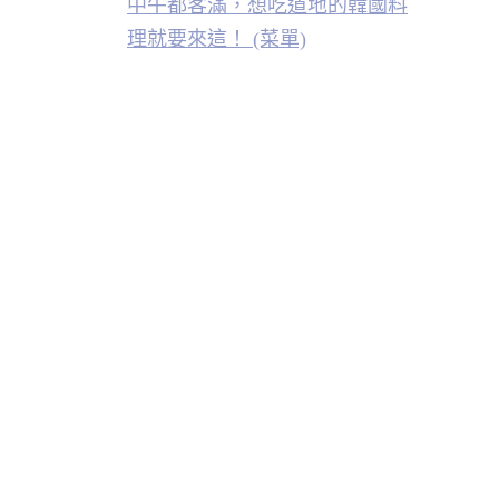
中午都客滿，想吃道地的韓國料
理就要來這！ (菜單)