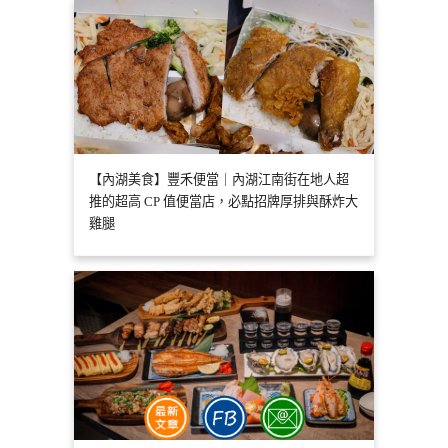
【內湖美食】豐禾便當｜內湖江南街在地人超
推的超高 CP 值便當店，必點招牌厚排與酥炸大
雞腿