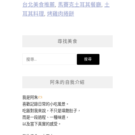
台北美食推薦
,
馬賽克土耳其餐廳
,
土
耳其料理
,
烤雞肉捲餅
尋找美食
搜
尋
關
鍵
阿朱的自我介紹
字:
我是阿朱
喜歡記錄日常的小吃風景。
吃飯對我來說，不只是填飽肚子，
而是一段過程、一種味道，
以及當下真實的感受。