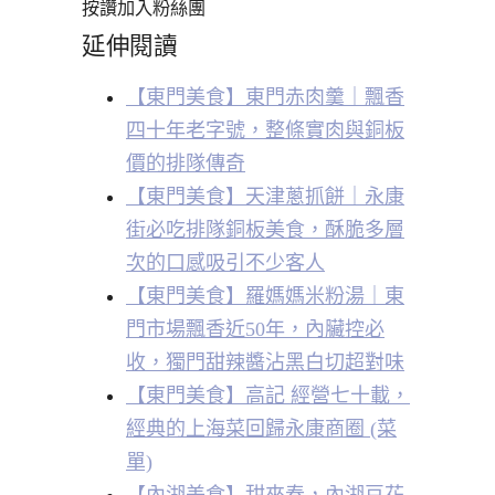
按讚加入粉絲團
延伸閱讀
【東門美食】東門赤肉羹｜飄香
四十年老字號，整條實肉與銅板
價的排隊傳奇
【東門美食】天津蔥抓餅｜永康
街必吃排隊銅板美食，酥脆多層
次的口感吸引不少客人
【東門美食】羅媽媽米粉湯｜東
門市場飄香近50年，內臟控必
收，獨門甜辣醬沾黑白切超對味
【東門美食】高記 經營七十載，
經典的上海菜回歸永康商圈 (菜
單)