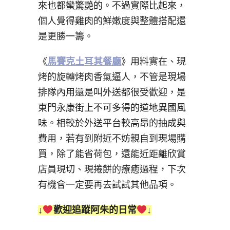
來也都蠻驚艷的。不過實際比起來，
個人覺得雞肉的鮮嫩度與整體搭配還
是更勝一籌。
《
馬賽克土耳其餐廳
》用料實在、現
烤的旋轉烤肉香氣逼人，不管是現場
排隊內用還是叫外送都很受歡迎，是
東門永康街上不可多得的道地異國風
味。相較於外送平台較高昂的抽成與
費用，若有到附近不妨親自到現場購
買，除了能省荷包，還能近距離欣賞
店員現切、現捲餅的療癒過程，下次
有機會一定要再去試試其他品項。
↓
歡迎追蹤阿朱的日常
↓