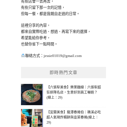
有些店會一去再去，
有些只留下那一次的記憶，
但每一餐，都是我親自走過的日常。
這裡分享的內容，
都來自實際吃過、想過、再寫下來的選擇，
希望能給你參考，
也替你省下一點時間。
聯絡方式：
jessie01019@gmail.com
即時熱門文章
【六張犁美食】樂業麵線｜六張犁超
狂排隊名店，生意好到員工嚇跑？
(線上：29)
【宜蘭美食】龍潭春捲伯｜礁溪必吃
超人氣現炸蝦餅與韭菜春捲(線上：
29)