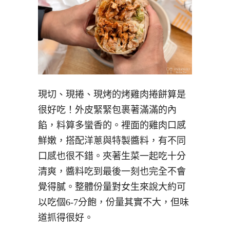
現切、現捲、現烤的烤雞肉捲餅算是
很好吃！外皮緊緊包裹著滿滿的內
餡，料算多蠻香的。裡面的雞肉口感
鮮嫩，搭配洋蔥與特製醬料，有不同
口感也很不錯。夾著生菜一起吃十分
清爽，醬料吃到最後一刻也完全不會
覺得膩。整體份量對女生來說大約可
以吃個6-7分飽，份量其實不大，但味
道抓得很好。