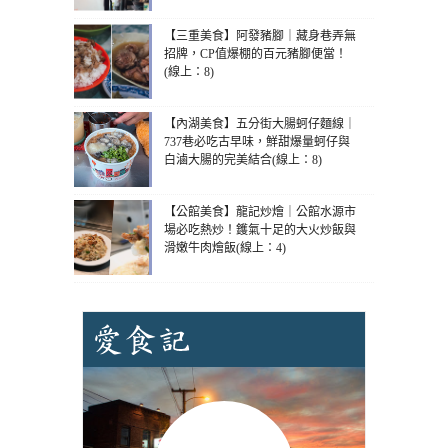
【三重美食】阿發豬腳｜藏身巷弄無
招牌，CP值爆棚的百元豬腳便當！
(線上：8)
【內湖美食】五分街大腸蚵仔麵線｜
737巷必吃古早味，鮮甜爆量蚵仔與
白滷大腸的完美結合(線上：8)
【公館美食】龍記炒燴｜公館水源市
場必吃熱炒！鑊氣十足的大火炒飯與
滑嫩牛肉燴飯(線上：4)