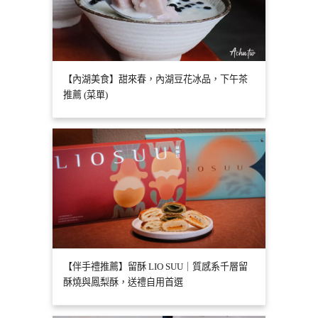
【內湖美食】甜來春，內湖豆花冰品，下午茶
推薦 (菜單)
【伴手禮推薦】留酥 LIO SUU｜質感系千層留
酥燒與鳳梨酥，送禮自用首選