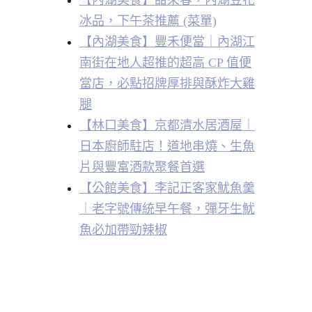
【內湖美食】甜來春，內湖豆花
冰品，下午茶推薦 (菜單)
【內湖美食】豐禾便當｜內湖江
南街在地人超推的超高 CP 值便
當店，必點招牌厚排與酥炸大雞
腿
【林口美食】京都清水居酒屋｜
日本廚師駐店！道地串燒、生魚
片與豐富酒款聚餐首選
【公館美食】李記正客家魷魚羹
｜老字號傳統早午餐，彈牙生魷
魚必加帶勁辣椒