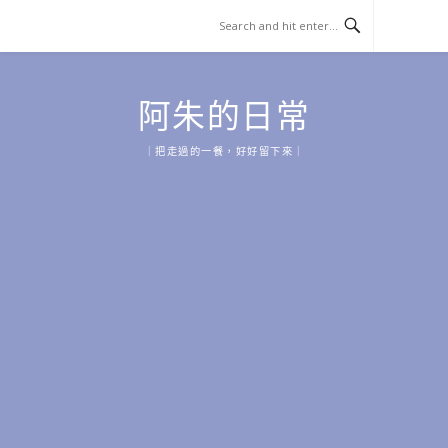
Skip
to
content
阿朱的日常
｜把走過的一餐，好好留下來｜