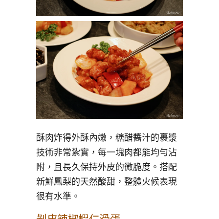
酥肉炸得外酥內嫩，糖醋醬汁的裹漿
技術非常紮實，每一塊肉都能均勻沾
附，且長久保持外皮的微脆度。搭配
新鮮鳳梨的天然酸甜，整體火候表現
很有水準。
剝皮辣椒蝦仁滑蛋