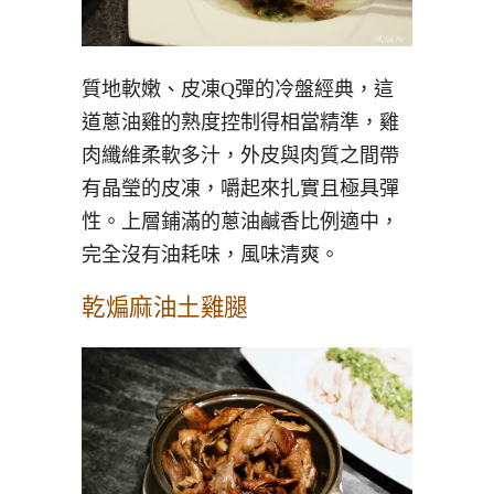
質地軟嫩、皮凍Q彈的冷盤經典，這
道蔥油雞的熟度控制得相當精準，雞
肉纖維柔軟多汁，外皮與肉質之間帶
有晶瑩的皮凍，嚼起來扎實且極具彈
性。上層鋪滿的蔥油鹹香比例適中，
完全沒有油耗味，風味清爽。
乾煸麻油土雞腿