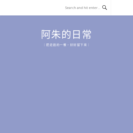
Skip
to
content
阿朱的日常
｜把走過的一餐，好好留下來｜