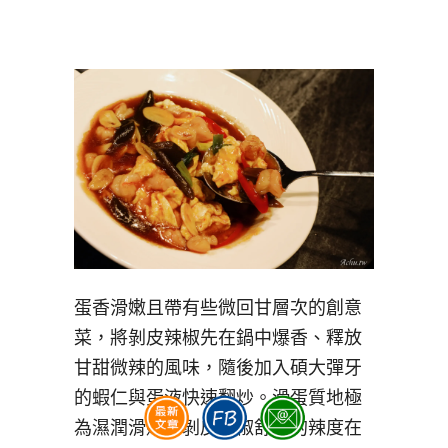
蛋香滑嫩且帶有些微回甘層次的創意
菜，將剝皮辣椒先在鍋中爆香、釋放
甘甜微辣的風味，隨後加入碩大彈牙
的蝦仁與蛋液快速翻炒。滑蛋質地極
為濕潤滑嫩，剝皮辣椒舒服的辣度在