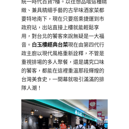
統一時代百貨7樓。以往想品嚐這種精
緻、兼具精細手藝的古早味酒家菜都
要特地南下，現在只要搭乘捷運到市
政府站，出站直接上樓就能輕鬆享
用，對台北的饕客來說無疑是一大福
音。
白玉樓經典台菜
現在由第四代行
政主廚以現代風格重新詮釋，不管是
重視排場的多人聚餐，還是講究口味
的饕客，都能在這裡重溫那段輝煌的
台灣美食史，一開幕就吸引滿滿的排
隊人潮！