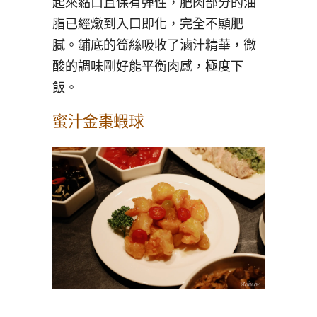
起來黏口且保有彈性，肥肉部分的油
脂已經燉到入口即化，完全不顯肥
膩。鋪底的筍絲吸收了滷汁精華，微
酸的調味剛好能平衡肉感，極度下
飯。
蜜汁金棗蝦球