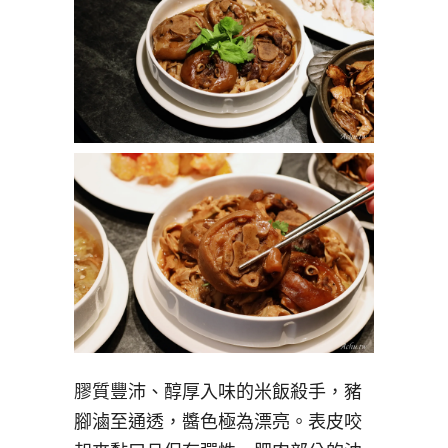
膠質豐沛、醇厚入味的米飯殺手，豬
腳滷至通透，醬色極為漂亮。表皮咬