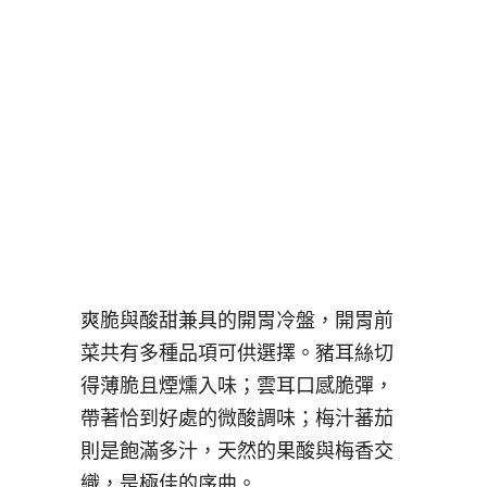
爽脆與酸甜兼具的開胃冷盤，開胃前
菜共有多種品項可供選擇。豬耳絲切
得薄脆且煙燻入味；雲耳口感脆彈，
帶著恰到好處的微酸調味；梅汁蕃茄
則是飽滿多汁，天然的果酸與梅香交
織，是極佳的序曲。