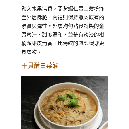
融入水果清香，開背蝦仁裹上薄粉炸
至外層酥脆，內裡則保持蝦肉原有的
緊實與彈性。外層均勻沾裹特製的金
棗蜜汁，甜度溫和，並帶有淡淡的柑
橘類果皮清香，比傳統的鳳梨蝦球更
具層次。
干貝酥白菜滷