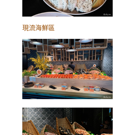
現流海鮮區