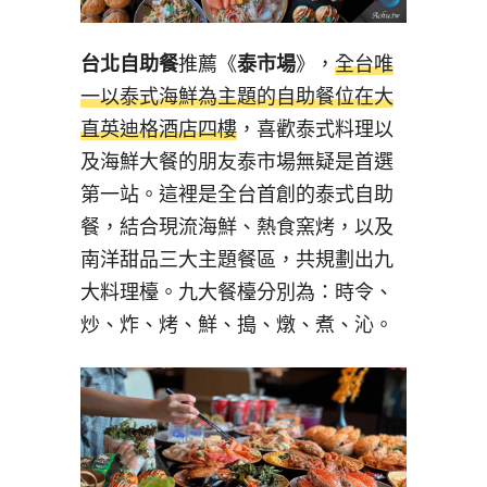
台北自助餐
推薦《
泰市場
》，
全台唯
一以泰式海鮮為主題的自助餐位在大
直英迪格酒店四樓
，喜歡泰式料理以
及海鮮大餐的朋友泰市場無疑是首選
第一站。這裡是全台首創的泰式自助
餐，結合現流海鮮、熱食窯烤，以及
南洋甜品三大主題餐區，共規劃出九
大料理檯。九大餐檯分別為：時令、
炒、炸、烤、鮮、搗、燉、煮、沁。