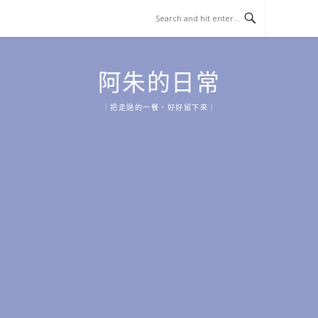
Skip
to
content
阿朱的日常
｜把走過的一餐，好好留下來｜