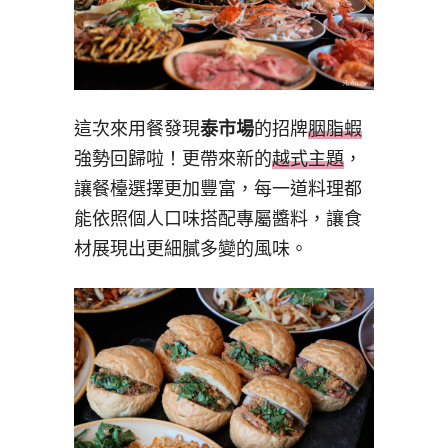
這次來用餐發現
泰市場
的招牌
胭脂蝦
強勢回歸啦！更帶來新的
越式主題
，
讓餐檯選擇更加豐富，每一道料理都
能依照個人口味搭配專屬醬料，讓食
材展現出更細膩多變的風味。