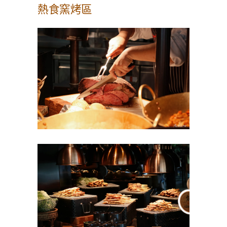
熱食窯烤區