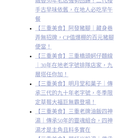
飄香50年老店強勢回歸！二代接
手古早味依舊，在地人必吃早午
餐
【三重美食】阿發豬腳｜藏身巷
弄無招牌，CP值爆棚的百元豬腳
便當！
【三重美食】三重橋頭蚵仔麵線
｜30年在地老字號排隊店家，九
層塔任你加！
【三重美食】明月堂和菓子｜傳
承三代的九十年老字號，冬季限
定草莓大福巨無霸登場！
【三重美食】三重老牌油飯四神
湯｜傳承50年的靈魂組合，四神
湯才是主角且料多實在