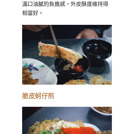
滿口油膩的負擔感，外皮酥度維持得
相當好。
脆皮蚵仔煎