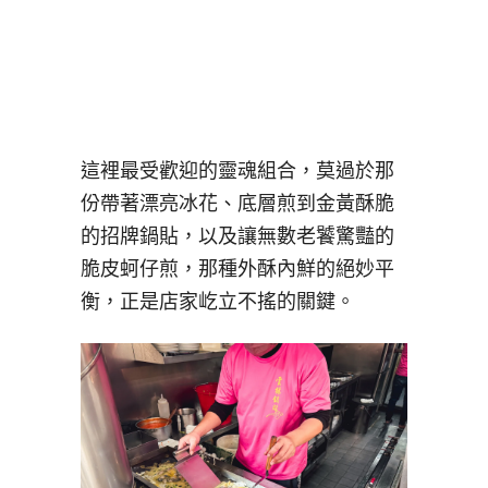
這裡最受歡迎的靈魂組合，莫過於那
份帶著漂亮冰花、底層煎到金黃酥脆
的招牌鍋貼，以及讓無數老饕驚豔的
脆皮蚵仔煎，那種外酥內鮮的絕妙平
衡，正是店家屹立不搖的關鍵。