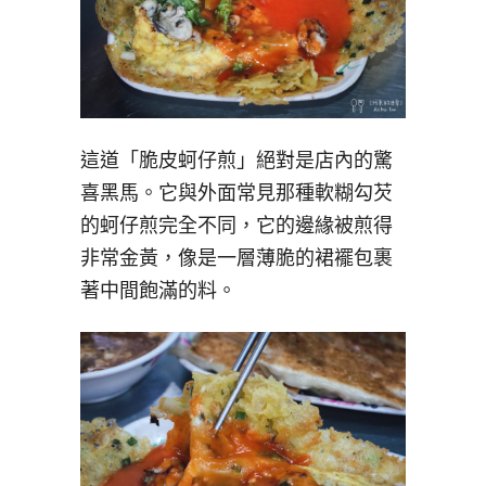
這道「脆皮蚵仔煎」絕對是店內的驚
喜黑馬。它與外面常見那種軟糊勾芡
的蚵仔煎完全不同，它的邊緣被煎得
非常金黃，像是一層薄脆的裙襬包裹
著中間飽滿的料。