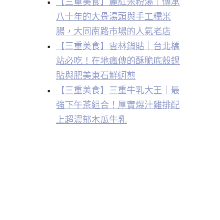
【三重美食】麗紅米粉湯｜傳承
八十年的大骨湯頭與手工糯米
腸，大同南路市場的人氣老店
【三重美食】雲林鍋貼｜台北橋
站必吃！在地瘋傳的酥脆底殼鍋
貼與肥美東石鮮蚵煎
【三重美食】三重牛乳大王｜最
強下午茶組合！厚實爆汁雞排配
上超濃郁木瓜牛乳