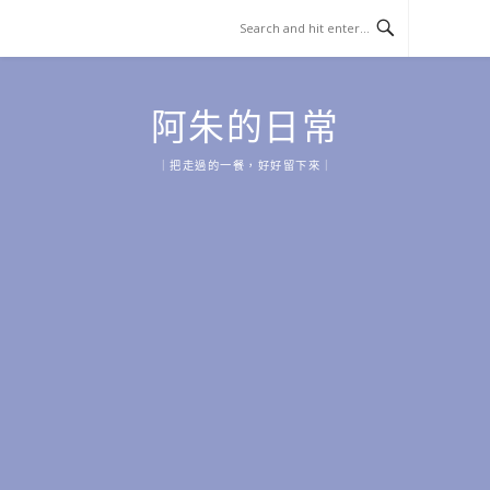
Skip
to
content
阿朱的日常
｜把走過的一餐，好好留下來｜