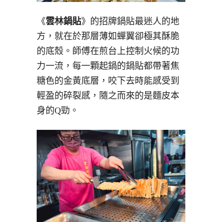
《
雲林鍋貼
》的招牌鍋貼最迷人的地
方，就在於那層薄如蟬翼卻極其酥脆
的底殼。師傅在煎台上控制火候的功
力一流，每一顆起鍋的鍋貼都帶著焦
糖色的金黃底層，咬下去時能感受到
輕盈的碎裂感，隨之而來的是麵皮本
身的Q勁。