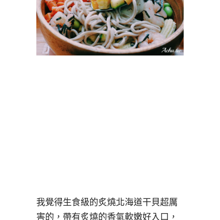
我覺得生食級的炙燒北海道干貝超厲
害的，帶有炙燒的香氣軟嫩好入口，