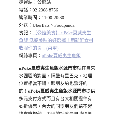
捷運站：公館站
電話：02 2368 8756
營業時間：11:00-20:30
外送：UberEats、Foodpanda
食記：
【公館美食】 uPoke夏威夷生
魚飯 低醣美味的好選擇！用新鮮食材
收服你的胃！(菜單)
粉絲專頁：
uPoke夏威夷生魚飯
uPoke夏威夷生魚飯水源門市
就在自來
水園區的對面，隔壁有星巴克，地理
位置相當不錯，跟朋友約也蠻好約
的！
uPoke夏威夷生魚飯水源門市
提供
多元支付方式而且有台大相關證件有
95折優惠，台大的同學朋友們還不趕
快來吃爆他！內用的話就是自助取餐