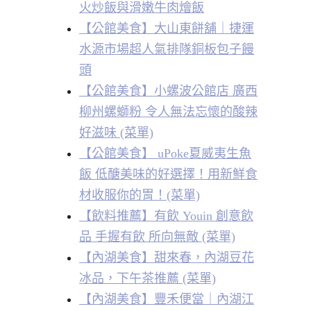
火炒飯與滑嫩牛肉燴飯
【公館美食】大山東餅舖｜捷運
水源市場超人氣排隊銅板包子饅
頭
【公館美食】小螺波公館店 廣西
柳州螺螄粉 令人無法忘懷的酸辣
好滋味 (菜單)
【公館美食】 uPoke夏威夷生魚
飯 低醣美味的好選擇！用新鮮食
材收服你的胃！(菜單)
【飲料推薦】有飲 Youin 創意飲
品 手握有飲 所向無敵 (菜單)
【內湖美食】甜來春，內湖豆花
冰品，下午茶推薦 (菜單)
【內湖美食】豐禾便當｜內湖江