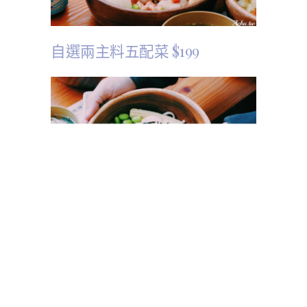
自選兩主料五配菜 $199