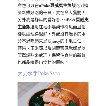
竟然可以在
uPoke夏威夷生魚飯
吃到這
麼新鮮好吃的干貝，實在令人驚艷！
另外我是櫛瓜的愛好者，
uPoke夏威夷
生魚飯
選用在地小農契作櫛瓜而且把
櫛瓜處理得很好，外觀沒有過多的水
分不過吃起來是很juicy的！毛豆仁、
蘋果、玉米筍以及胡蘿蔔感覺都是以
簡單調味來處理，保留住食材的新鮮
也都品嚐得出食材的原味。
大力水手Poke $200