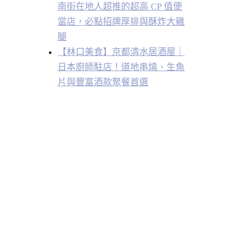
南街在地人超推的超高 CP 值便
當店，必點招牌厚排與酥炸大雞
腿
【林口美食】京都清水居酒屋｜
日本廚師駐店！道地串燒、生魚
片與豐富酒款聚餐首選