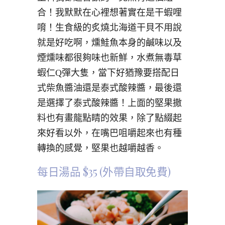
合！我默默在心裡想著實在是干蝦哩
唷！生食級的炙燒北海道干貝不用說
就是好吃啊，燻鮭魚本身的鹹味以及
煙燻味都很夠味也新鮮，水煮無毒草
蝦仁Q彈大隻，當下好猶豫要搭配日
式柴魚醬油還是泰式酸辣醬，最後還
是選擇了泰式酸辣醬！上面的堅果撒
料也有畫龍點睛的效果，除了點綴起
來好看以外，在嘴巴咀嚼起來也有種
轉換的感覺，堅果也越嚼越香。
每日湯品 $35 (外帶自取免費)