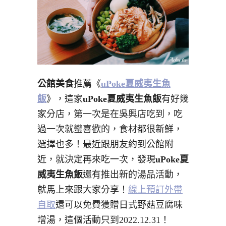
公館美食
推薦《
uPoke夏威夷生魚
飯
》，這家
uPoke夏威夷生魚飯
有好幾
家分店，第一次是在吳興店吃到，吃
過一次就蠻喜歡的，食材都很新鮮，
選擇也多！最近跟朋友約到公館附
近，就決定再來吃一次，發現
uPoke夏
威夷生魚飯
還有推出新的湯品活動，
就馬上來跟大家分享！
線上預訂外帶
自取
還可以免費獲贈日式野菇豆腐味
增湯，這個活動只到2022.12.31！