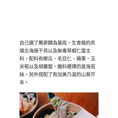
自己選了蕎麥麵為基底，生食級的炙
燒北海道干貝以及無毒草蝦仁當主
料，配料有櫛瓜、毛豆仁、蘋果、玉
米筍以及胡蘿蔔，撒料選擇的是海苔
絲，另外搭配了有加美乃滋的山葵芥
末。