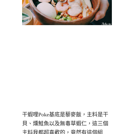
干蝦哩Poke基底是藜麥飯，主料是干
貝、燻鮭魚以及無毒草蝦仁，這三個
主料我都超喜歡的，竟然有這個組