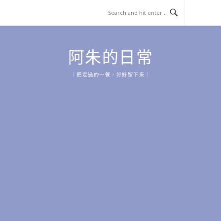
Skip
to
content
阿朱的日常
｜把走過的一餐，好好留下來｜