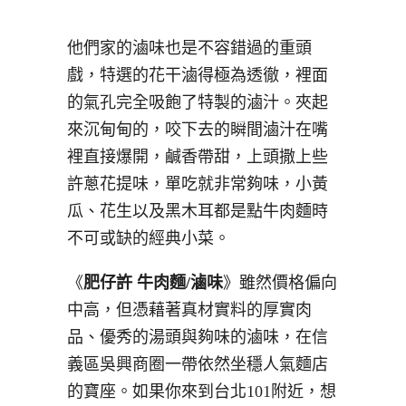
他們家的滷味也是不容錯過的重頭
戲，特選的花干滷得極為透徹，裡面
的氣孔完全吸飽了特製的滷汁。夾起
來沉甸甸的，咬下去的瞬間滷汁在嘴
裡直接爆開，鹹香帶甜，上頭撒上些
許蔥花提味，單吃就非常夠味，小黃
瓜、花生以及黑木耳都是點牛肉麵時
不可或缺的經典小菜。
《
肥仔許 牛肉麵/滷味
》雖然價格偏向
中高，但憑藉著真材實料的厚實肉
品、優秀的湯頭與夠味的滷味，在信
義區吳興商圈一帶依然坐穩人氣麵店
的寶座。如果你來到台北101附近，想