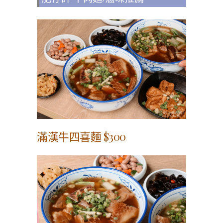
滿漢牛四喜麵 $300