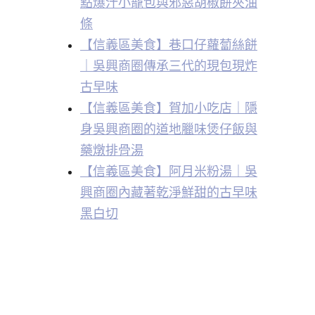
點爆汁小籠包與邪惡胡椒餅夾油
條
【信義區美食】巷口仔蘿蔔絲餅
｜吳興商圈傳承三代的現包現炸
古早味
【信義區美食】賀加小吃店｜隱
身吳興商圈的道地臘味煲仔飯與
藥燉排骨湯
【信義區美食】阿月米粉湯｜吳
興商圈內藏著乾淨鮮甜的古早味
黑白切