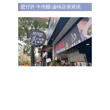
肥仔許 牛肉麵/滷味店家資訊