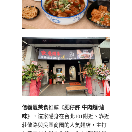
信義區美食
推薦《
肥仔許 牛肉麵/滷
味
》，這家隱身在台北101附近、靠近
莊敬路與吳興商圈的人氣麵店，主打