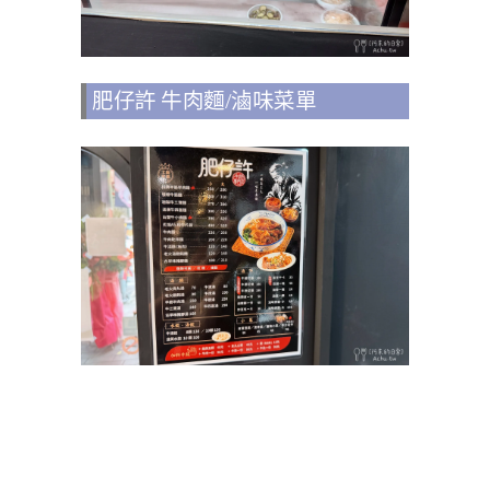
肥仔許 牛肉麵/滷味菜單