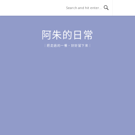
Skip
to
content
阿朱的日常
｜把走過的一餐，好好留下來｜