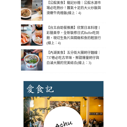
【公館美食】龍記炒燴｜公館水源市
場必吃熱炒！鑊氣十足的大火炒飯與
滑嫩牛肉燴飯(線上：4)
【台北自助餐推薦】欣葉日本料理丨
彩膳楽亭，全新裝修日式Buffet吃到
飽，現切生魚片與精緻和食的輕旅行
(線上：4)
【內湖美食】五分街大腸蚵仔麵線｜
737巷必吃古早味，鮮甜爆量蚵仔與
白滷大腸的完美結合(線上：3)