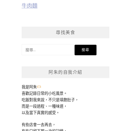
牛肉麵
尋找美食
搜
尋
關
鍵
阿朱的自我介紹
字:
我是阿朱
喜歡記錄日常的小吃風景。
吃飯對我來說，不只是填飽肚子，
而是一段過程、一種味道，
以及當下真實的感受。
有些店會一去再去，