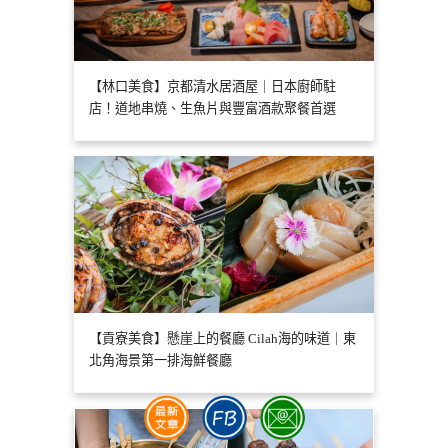
【林口美食】京都清水居酒屋｜日本廚師駐
店！道地串燒、生魚片與豐富酒款聚餐首選
【貢寮美食】懸崖上的餐廳 Cilah海的味道｜東
北角海景第一排海鮮餐廳