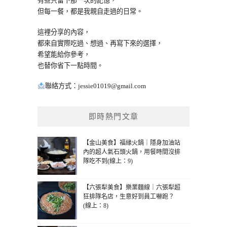
有些只留下那一次的記憶，
但每一餐，都是我親自走過的日常。
這裡分享的內容，
都來自實際吃過、想過、再寫下來的選擇，
希望能給你參考，
也替你省下一點時間。
聯絡方式：
jessie01019@gmail.com
即時熱門文章
【金山美食】福緣火鍋｜隱身加油站
內的超人氣石頭火鍋，用餐時間沒排
隊吃不到(線上：9)
【六張犁美食】樂業麵線｜六張犁超
狂排隊名店，生意好到員工嚇跑？
(線上：8)