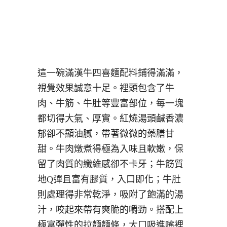
這一碗滿漢牛四喜麵配料鋪得滿滿，
視覺效果誠意十足。裡頭包含了牛
肉、牛筋、牛肚等豐富部位，每一塊
都切得大氣、厚實。紅燒湯頭鹹香濃
郁卻不顯油膩，帶著微微的藥膳甘
甜。牛肉燉煮得極為入味且軟嫩，保
留了肉質的纖維感卻不卡牙；牛筋質
地Q彈且富有膠質，入口即化；牛肚
則處理得非常乾淨，吸附了飽滿的湯
汁，咬起來帶有爽脆的嚼勁。搭配上
極富彈性的拉麵麵條，大口吸進嘴裡