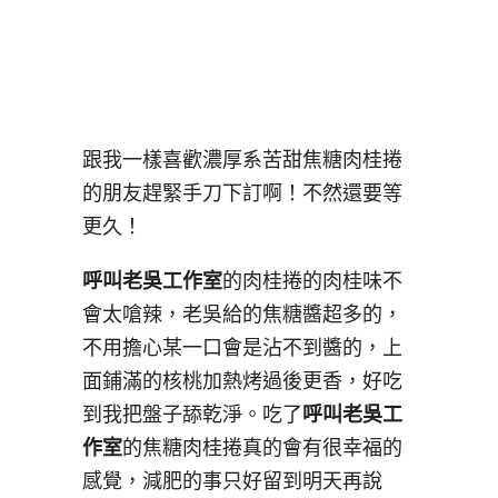
跟我一樣喜歡濃厚系苦甜焦糖肉桂捲
的朋友趕緊手刀下訂啊！不然還要等
更久！
呼叫老吳工作室
的肉桂捲的肉桂味不
會太嗆辣，老吳給的焦糖醬超多的，
不用擔心某一口會是沾不到醬的，上
面鋪滿的核桃加熱烤過後更香，好吃
到我把盤子舔乾淨。吃了
呼叫老吳工
作室
的焦糖肉桂捲真的會有很幸福的
感覺，減肥的事只好留到明天再說