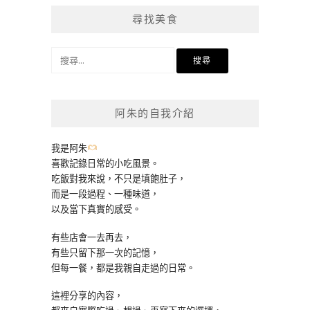
尋找美食
搜
尋
關
鍵
阿朱的自我介紹
字:
我是阿朱
喜歡記錄日常的小吃風景。
吃飯對我來說，不只是填飽肚子，
而是一段過程、一種味道，
以及當下真實的感受。
有些店會一去再去，
有些只留下那一次的記憶，
但每一餐，都是我親自走過的日常。
這裡分享的內容，