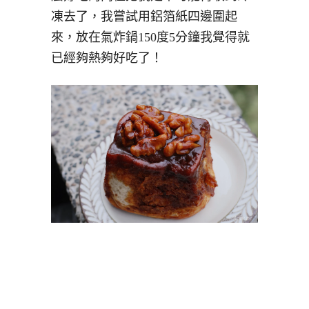
凍去了，我嘗試用鋁箔紙四邊圍起
來，放在氣炸鍋150度5分鐘我覺得就
已經夠熱夠好吃了！