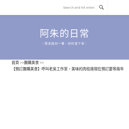
Skip
to
content
阿朱的日常
｜把走過的一餐，好好留下來｜
首頁
>>
團購美食
>>
【預訂團購美食】呼叫老吳工作室，美味的肉桂捲現在預訂要等兩年