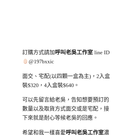
訂購方式請加
呼叫老吳工作室
line ID
@197bxxic
面交、宅配(以四顆一盒為主)，2入盒
裝$320，4入盒裝$640。
可以先留言給老吳，告知想要預訂的
數量以及取貨方式面交或是宅配，接
下來就是耐心等候老吳的回應。
希望和我一樣喜愛
呼叫老吳工作室
濃