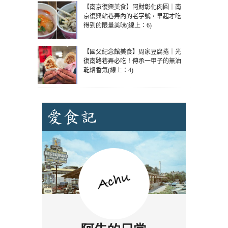
【南京復興美食】阿財彰化肉圓｜南
京復興站巷弄內的老字號，早起才吃
得到的限量美味(線上：6)
【國父紀念館美食】周家豆腐捲｜光
復南路巷弄必吃！傳承一甲子的無油
乾烙香氣(線上：4)