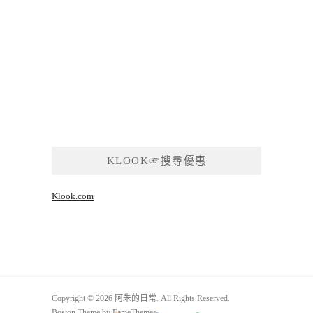
KLOOK☞搜尋優惠
Klook.com
Copyright © 2026 阿朱的日常. All Rights Reserved.
Boston Theme by
FameThemes