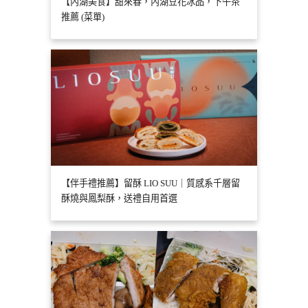
【內湖美食】甜來春，內湖豆花冰品，下午茶
推薦 (菜單)
【伴手禮推薦】留酥 LIO SUU｜質感系千層留
酥燒與鳳梨酥，送禮自用首選