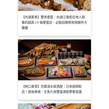
【內湖美食】豐禾便當｜內湖江南街在地人超
推的超高 CP 值便當店，必點招牌厚排與酥炸大
雞腿
【林口美食】京都清水居酒屋｜日本廚師駐
店！道地串燒、生魚片與豐富酒款聚餐首選