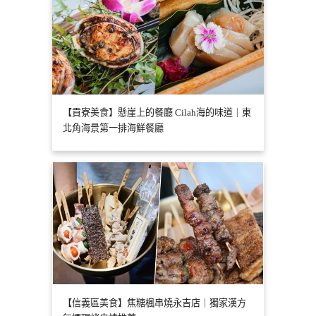
【貢寮美食】懸崖上的餐廳 Cilah海的味道｜東
北角海景第一排海鮮餐廳
【信義區美食】焦糖楓串燒永吉店｜獨家漢方