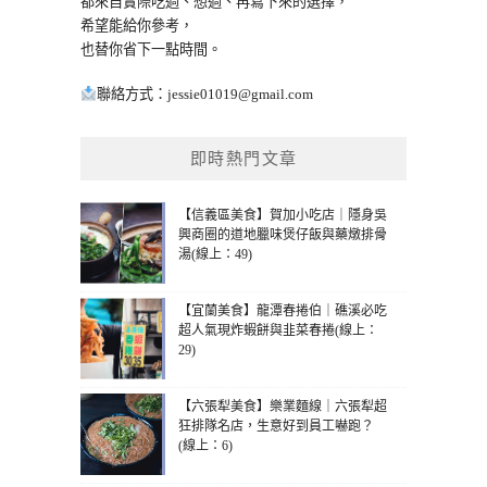
都來自實際吃過、想過、再寫下來的選擇，
希望能給你參考，
也替你省下一點時間。
聯絡方式：
jessie01019@gmail.com
即時熱門文章
【信義區美食】賀加小吃店｜隱身吳
興商圈的道地臘味煲仔飯與藥燉排骨
湯(線上：49)
【宜蘭美食】龍潭春捲伯｜礁溪必吃
超人氣現炸蝦餅與韭菜春捲(線上：
29)
【六張犁美食】樂業麵線｜六張犁超
狂排隊名店，生意好到員工嚇跑？
(線上：6)