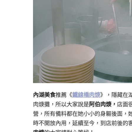
內湖美食
推薦《
鐵線橋肉焿
》，隱藏在
肉焿攤，所以大家說是
阿伯肉焿，
店面
營，所有備料都在她小小的身軀後面，
時不開放內用，延續至今，到店前後的