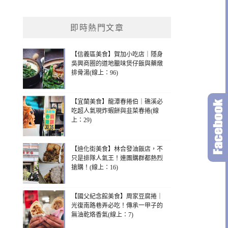
即時熱門文章
【信義區美食】賀加小吃店｜隱身
吳興商圈的道地臘味煲仔飯與藥燉
排骨湯(線上：96)
【宜蘭美食】龍潭春捲伯｜礁溪必
吃超人氣現炸蝦餅與韭菜春捲(線
上：29)
【迪化街美食】林合發油飯店，不
只是排隊人氣王！連團購群都熱烈
搶購！(線上：16)
【國父紀念館美食】周家豆腐捲｜
光復南路巷弄必吃！傳承一甲子的
無油乾烙香氣(線上：7)