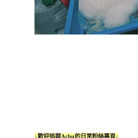
↓歡迎追蹤Achu的日常粉絲專頁↓