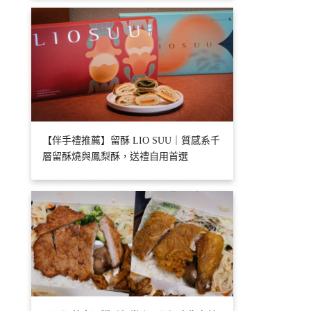
【伴手禮推薦】留酥 LIO SUU｜質感系千
層留酥燒與鳳梨酥，送禮自用首選