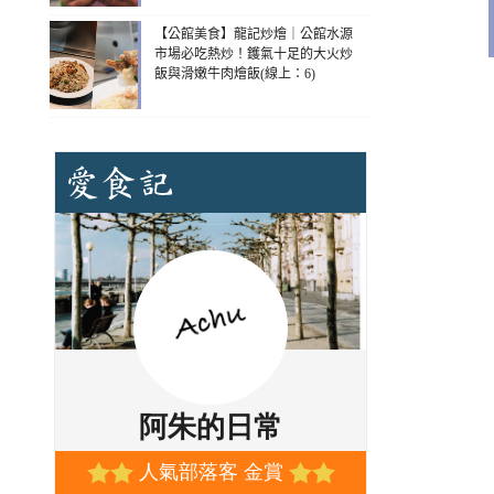
【公館美食】龍記炒燴｜公館水源
市場必吃熱炒！鑊氣十足的大火炒
飯與滑嫩牛肉燴飯(線上：6)