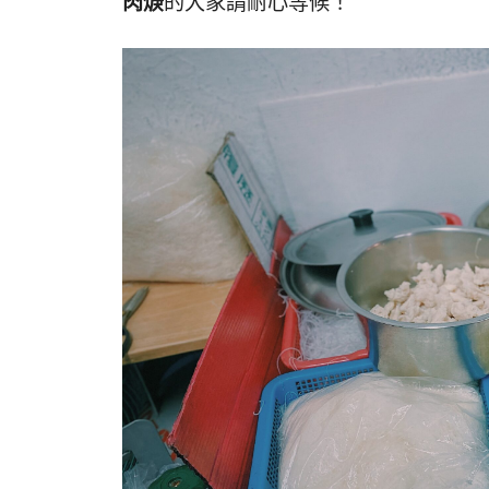
肉焿
的大家請耐心等候！