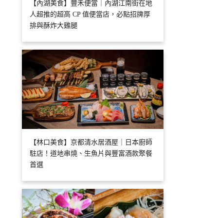
【內湖美食】豐禾便當｜內湖江南街在地
人超推的超高 CP 值便當店，必點招牌厚
排與酥炸大雞腿
【林口美食】京都清水居酒屋｜日本廚師
駐店！道地串燒、生魚片與豐富酒款聚餐
首選