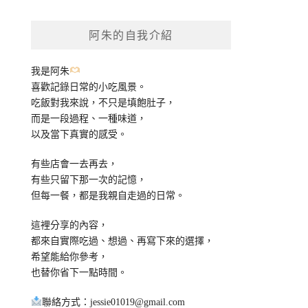
關
鍵
阿朱的自我介紹
字:
我是阿朱
喜歡記錄日常的小吃風景。
吃飯對我來說，不只是填飽肚子，
而是一段過程、一種味道，
以及當下真實的感受。
有些店會一去再去，
有些只留下那一次的記憶，
但每一餐，都是我親自走過的日常。
這裡分享的內容，
都來自實際吃過、想過、再寫下來的選擇，
希望能給你參考，
也替你省下一點時間。
聯絡方式：
jessie01019@gmail.com