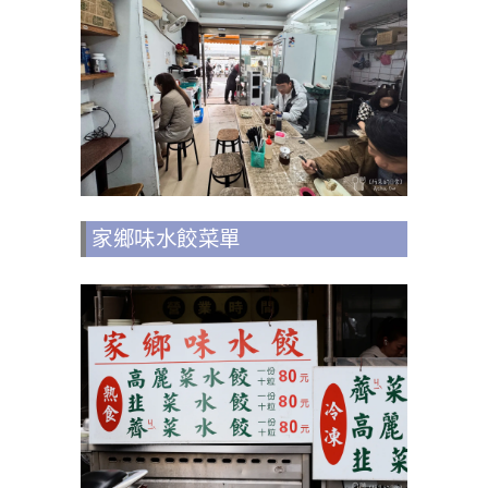
家鄉味水餃菜單