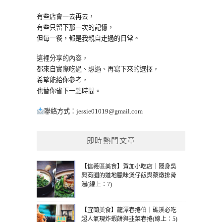
有些店會一去再去，
有些只留下那一次的記憶，
但每一餐，都是我親自走過的日常。
這裡分享的內容，
都來自實際吃過、想過、再寫下來的選擇，
希望能給你參考，
也替你省下一點時間。
聯絡方式：
jessie01019@gmail.com
即時熱門文章
【信義區美食】賀加小吃店｜隱身吳
興商圈的道地臘味煲仔飯與藥燉排骨
湯(線上：7)
【宜蘭美食】龍潭春捲伯｜礁溪必吃
超人氣現炸蝦餅與韭菜春捲(線上：5)