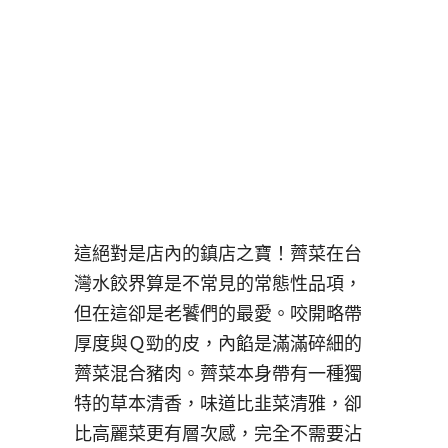
這絕對是店內的鎮店之寶！薺菜在台
灣水餃界算是不常見的常態性品項，
但在這卻是老饕們的最愛。咬開略帶
厚度與Ｑ勁的皮，內餡是滿滿碎細的
薺菜混合豬肉。薺菜本身帶有一種獨
特的草本清香，味道比韭菜清雅，卻
比高麗菜更有層次感，完全不需要沾