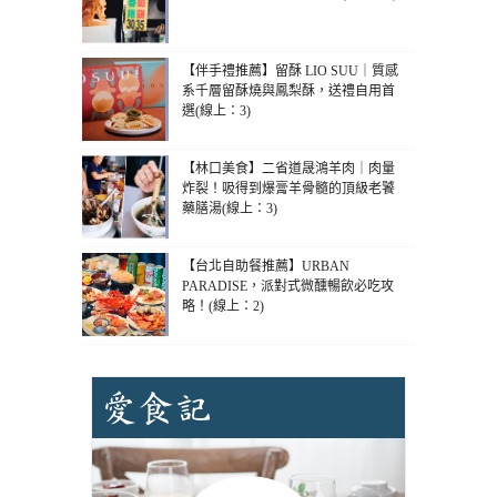
【伴手禮推薦】留酥 LIO SUU｜質感
系千層留酥燒與鳳梨酥，送禮自用首
選(線上：3)
【林口美食】二省道晟鴻羊肉｜肉量
炸裂！吸得到爆膏羊骨髓的頂級老饕
藥膳湯(線上：3)
【台北自助餐推薦】URBAN
PARADISE，派對式微醺暢飲必吃攻
略！(線上：2)