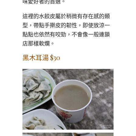
味愛好者的首選。
這裡的水餃皮屬於稍微有存在感的類
型，帶點手擀皮的韌性，即使放涼一
點點也依然有咬勁，不會像一般連鎖
店那樣軟爛。
黑木耳湯 $30