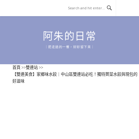
Skip
to
content
阿朱的日常
｜把走過的一餐，好好留下來｜
首頁
>>
雙連站
>>
【雙連美食】家鄉味水餃｜中山區雙連站必吃！獨特薺菜水餃與現包的
好滋味