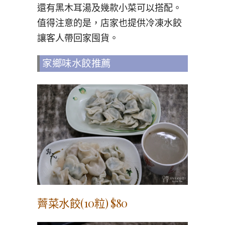
還有黑木耳湯及幾款小菜可以搭配。
值得注意的是，店家也提供冷凍水餃
讓客人帶回家囤貨。
家鄉味水餃推薦
薺菜水餃(10粒) $80