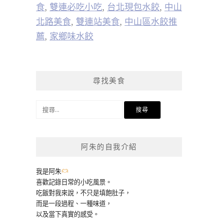
食
,
雙連必吃小吃
,
台北現包水餃
,
中山
北路美食
,
雙連站美食
,
中山區水餃推
薦
,
家鄉味水餃
尋找美食
搜
尋
關
鍵
阿朱的自我介紹
字:
我是阿朱
喜歡記錄日常的小吃風景。
吃飯對我來說，不只是填飽肚子，
而是一段過程、一種味道，
以及當下真實的感受。