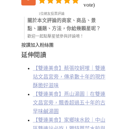
vote)
1位網友投票評論
關於本文評論的商家、商品、景
點、議題、方法，你給幾顆星呢？
歡迎一起點擊星號參與評論唷！
按讚加入粉絲團
延伸閱讀
【雙連美食】蔡張呅蚵嗲｜雙連
站文昌宮旁，傳承數十年的現炸
酥脆好滋味
【雙連美食】燕山湯圓｜在雙連
文昌宮旁，飄香超過五十年的古
早味鹹湯圓
【雙連美食】家鄉味水餃｜中山
區雙連站必吃！獨特薺菜水餃與