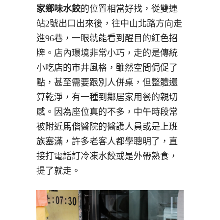
家鄉味水餃
的位置相當好找，從雙連
站2號出口出來後，往中山北路方向走
進96巷，一眼就能看到醒目的紅色招
牌。店內環境非常小巧，走的是傳統
小吃店的市井風格，雖然空間侷促了
點，甚至需要跟別人併桌，但整體還
算乾淨，有一種到鄰居家用餐的親切
感。因為座位真的不多，中午時段常
被附近馬偕醫院的醫護人員或是上班
族塞滿，許多老客人都學聰明了，直
接打電話訂冷凍水餃或是外帶熟食，
提了就走。