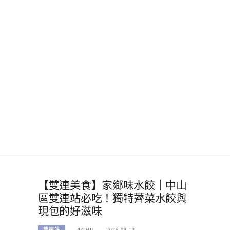
【雙連美食】家鄉味水餃｜中山
區雙連站必吃！獨特薺菜水餃與
現包的好滋味
雙連站
ACHU
2026-03-12