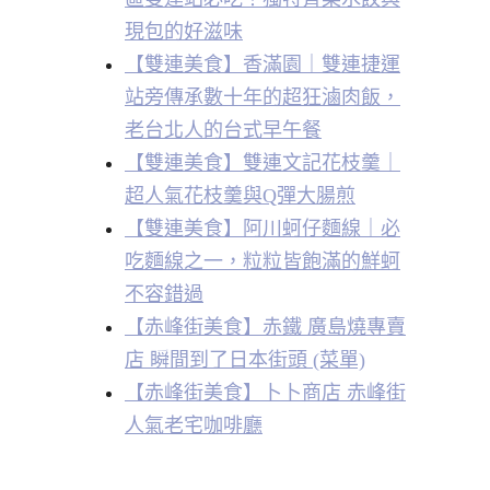
現包的好滋味
【雙連美食】香滿園｜雙連捷運
站旁傳承數十年的超狂滷肉飯，
老台北人的台式早午餐
【雙連美食】雙連文記花枝羹｜
超人氣花枝羹與Q彈大腸煎
【雙連美食】阿川蚵仔麵線｜必
吃麵線之一，粒粒皆飽滿的鮮蚵
不容錯過
【赤峰街美食】赤鐵 廣島燒專賣
店 瞬間到了日本街頭 (菜單)
【赤峰街美食】卜卜商店 赤峰街
人氣老宅咖啡廳