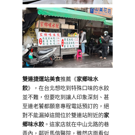
雙連捷運站美食
推薦《
家鄉味水
餃
》，在台北想吃到特殊口味的水餃
並不難，但要吃到讓人印象深刻、甚
至連老饕都願意專程電話預訂的，絕
對不能漏掉這間位於雙連站附近的
家
鄉味水餃
。這家店就在中山北路的巷
弄內，鄰近馬偕醫院，雖然店面看似