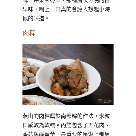
酥、芹菜與冬菜，那種層次分明的古
早味，喝上一口真的會讓人想起小時
候的味道。
肉粽
燕山的肉粽屬於南部粽的作法，米粒
口感較為軟糯。內餡包含了五花肉、
香菇與鹹蛋黃，最重要的是淋上那層