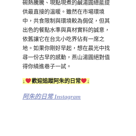
碗熱騰騰、現點現煮的鹹湯圓總能提
供最直接的溫暖。雖然在市場環境
中，共食限制與環境較為侷促，但其
出色的餐點水準與真材實料的誠意，
依舊讓它在台北小吃界佔有一席之
地。如果你剛好早起，想在晨光中找
尋一份古早的感動，燕山湯圓絕對值
得你繞進巷子一試。
↓
歡迎追蹤阿朱的日常
↓
阿朱的日常 Instagram