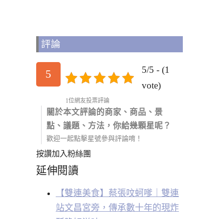
評論
5/5 - (1
5
vote)
1位網友投票評論
關於本文評論的商家、商品、景
點、議題、方法，你給幾顆星呢？
歡迎一起點擊星號參與評論唷！
按讚加入粉絲團
延伸閱讀
【雙連美食】蔡張呅蚵嗲｜雙連
站文昌宮旁，傳承數十年的現炸