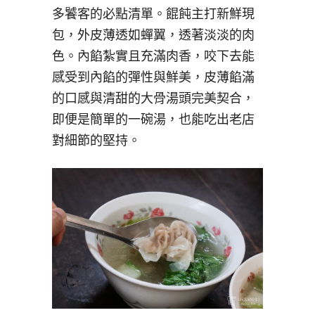
多饕客的必點清單。餛飩主打新鮮現
包，外皮薄透如蟬翼，透著淡淡的肉
色。內餡紮實且充滿肉香，咬下去能
感受到內餡的彈性與鮮美，皮薄餡滿
的口感與清甜的大骨湯頭完美契合，
即便是簡單的一碗湯，也能吃出老店
對細節的堅持。