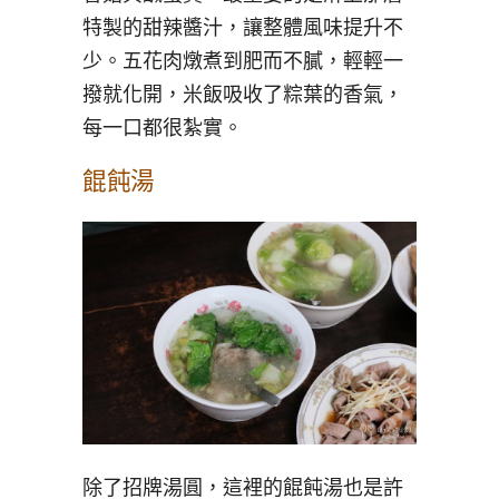
特製的甜辣醬汁，讓整體風味提升不
少。五花肉燉煮到肥而不膩，輕輕一
撥就化開，米飯吸收了粽葉的香氣，
每一口都很紮實。
餛飩湯
除了招牌湯圓，這裡的餛飩湯也是許