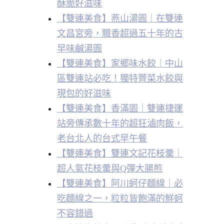
酥脆好滋味
【雙連美食】燕山湯圓｜在雙連
文昌宮旁，飄香超過五十年的古
早味鹹湯圓
【雙連美食】家鄉味水餃｜中山
區雙連站必吃！獨特薺菜水餃與
現包的好滋味
【雙連美食】香滿園｜雙連捷運
站旁傳承數十年的超狂滷肉飯，
老台北人的台式早午餐
【雙連美食】雙連文記花枝羹｜
超人氣花枝羹與Q彈大腸煎
【雙連美食】阿川蚵仔麵線｜必
吃麵線之一，粒粒皆飽滿的鮮蚵
不容錯過