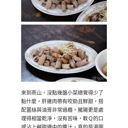
來到燕山，沒點幾盤小菜總覺得少了
點什麼。肝連肉帶有咬勁且鮮甜，搭
配薑絲與油膏非常過癮。豬腸更是處
理得相當乾淨，沒有苦味，軟Ｑ的口
感沾上鹹甜適中的醬汁，真的是湯圓