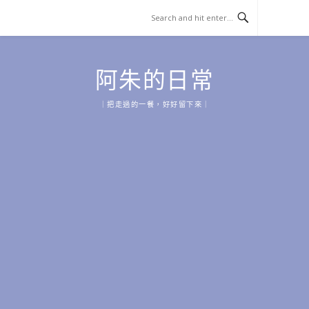
Skip
to
content
阿朱的日常
｜把走過的一餐，好好留下來｜